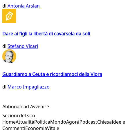
di
Antonia Arslan
Dare ai figli la libertà di cavarsela da soli
di
Stefano Vicari
Guardiamo a Ceuta e ricordiamoci della Vlora
di
Marco Impagliazzo
Abbonati ad Avvenire
Sezioni del sito
Home
Attualità
Politica
Mondo
Agorà
Podcast
Chiesa
Idee e
Commenti
Economia
Vita e