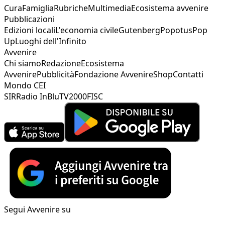
Cura
Famiglia
Rubriche
Multimedia
Ecosistema avvenire
Pubblicazioni
Edizioni locali
L'economia civile
Gutenberg
Popotus
Pop
Up
Luoghi dell'Infinito
Avvenire
Chi siamo
Redazione
Ecosistema
Avvenire
Pubblicità
Fondazione Avvenire
Shop
Contatti
Mondo CEI
SIR
Radio InBlu
TV2000
FISC
Segui Avvenire su