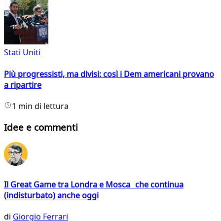
Stati Uniti
Più progressisti, ma divisi: così i Dem americani provano
a ripartire
1 min di lettura
Idee e commenti
Il Great Game tra Londra e Mosca che continua
(indisturbato) anche oggi
di
Giorgio Ferrari