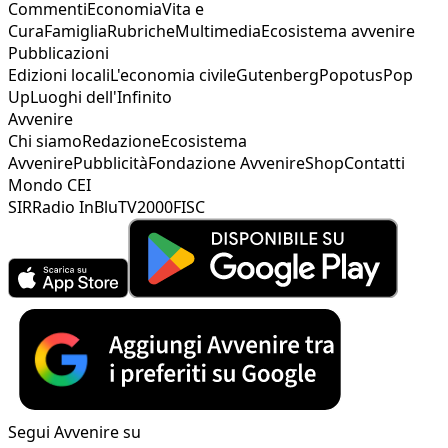
Commenti
Economia
Vita e
Cura
Famiglia
Rubriche
Multimedia
Ecosistema avvenire
Pubblicazioni
Edizioni locali
L'economia civile
Gutenberg
Popotus
Pop
Up
Luoghi dell'Infinito
Avvenire
Chi siamo
Redazione
Ecosistema
Avvenire
Pubblicità
Fondazione Avvenire
Shop
Contatti
Mondo CEI
SIR
Radio InBlu
TV2000
FISC
Segui Avvenire su