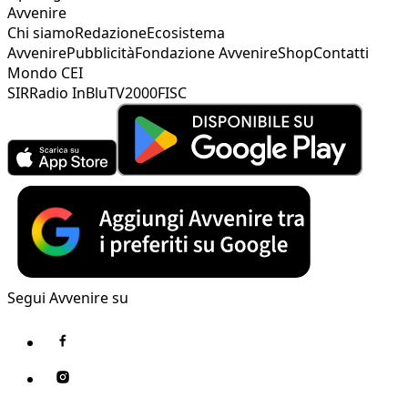
Avvenire
Chi siamo
Redazione
Ecosistema
Avvenire
Pubblicità
Fondazione Avvenire
Shop
Contatti
Mondo CEI
SIR
Radio InBlu
TV2000
FISC
Segui Avvenire su