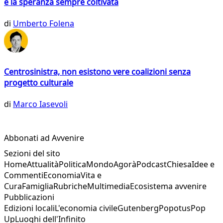
e la speranza sempre coltivata
di
Umberto Folena
Centrosinistra, non esistono vere coalizioni senza
progetto culturale
di
Marco Iasevoli
Abbonati ad Avvenire
Sezioni del sito
Home
Attualità
Politica
Mondo
Agorà
Podcast
Chiesa
Idee e
Commenti
Economia
Vita e
Cura
Famiglia
Rubriche
Multimedia
Ecosistema avvenire
Pubblicazioni
Edizioni locali
L'economia civile
Gutenberg
Popotus
Pop
Up
Luoghi dell'Infinito