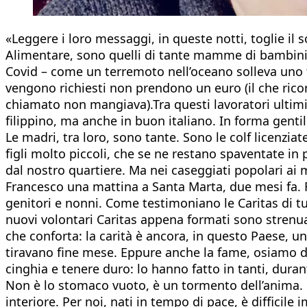
«Leggere i loro messaggi, in queste notti, toglie il 
Alimentare, sono quelli di tante mamme di bambini,
Covid – come un terremoto nell’oceano solleva uno ts
vengono richiesti non prendono un euro (il che rico
chiamato non mangiava).Tra questi lavoratori ultimi
filippino, ma anche in buon italiano. In forma gentil
Le madri, tra loro, sono tante. Sono le colf licenzi
figli molto piccoli, che se ne restano spaventate in
dal nostro quartiere. Ma nei caseggiati popolari ai
Francesco una mattina a Santa Marta, due mesi fa. F
genitori e nonni. Come testimoniano le Caritas di tut
nuovi volontari Caritas appena formati sono strenuam
che conforta: la carità è ancora, in questo Paese, 
tiravano fine mese. Eppure anche la fame, osiamo di
cinghia e tenere duro: lo hanno fatto in tanti, dura
Non è lo stomaco vuoto, è un tormento dell’anima. Q
interiore. Per noi, nati in tempo di pace, è difficil