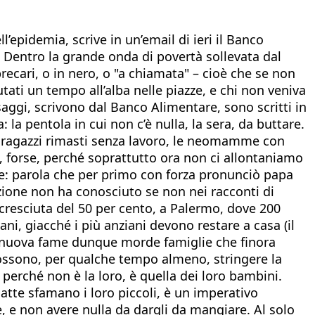
’epidemia, scrive in un’email di ieri il Banco
 Dentro la grande onda di povertà sollevata dal
recari, o in nero, o "a chiamata" – cioè che se non
ati un tempo all’alba nelle piazze, e chi non veniva
aggi, scrivono dal Banco Alimentare, sono scritti in
la pentola in cui non c’è nulla, la sera, da buttare.
di ragazzi rimasti senza lavoro, le neomamme con
è, forse, perché soprattutto ora non ci allontaniamo
ame: parola che per primo con forza pronunciò papa
zione non ha conosciuto se non nei racconti di
è cresciuta del 50 per cento, a Palermo, dove 200
i, giacché i più anziani devono restare a casa (il
La nuova fame dunque morde famiglie che finora
possono, per qualche tempo almeno, stringere la
 perché non è la loro, è quella dei loro bambini.
tte sfamano i loro piccoli, è un imperativo
e, e non avere nulla da dargli da mangiare. Al solo