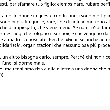
resti, per sfamare tuo figlio: elemosinare, rubare perfi
a noi le donne in queste condizioni si sono moltipli
e sono di più fra quelle, rare, che di figli ne mettono
anche di impiegato, che viene meno. Se non si è di fam
«messaggi che tolgono il sonno», e che vengono da ca
re a madri sconosciute. Perché: «Guai, se anche ad u
 solidarietà", organizzazioni che nessuno osa più pro
, un aiuto bisogna darlo, sempre. Perché chi non rice
ll’uno, si dorme male.
o, ma regaliamo riso e olio e latte a una donna che 
à).