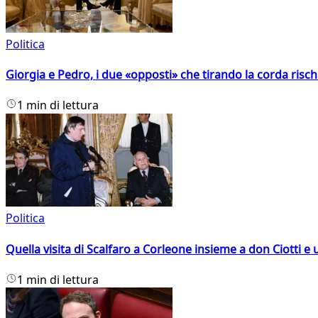
Politica
Giorgia e Pedro, i due «opposti» che tirando la corda risc
1 min di lettura
Politica
Quella visita di Scalfaro a Corleone insieme a don Ciotti e u
1 min di lettura