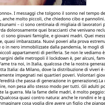
sonno». I messaggi che tolgono il sonno nel tempo dell
 anche molto piccoli, che chiedono cibo e pannolini.
unami – ci sono centinaia di migliaia di lavoratori p
rda dolorosamente quei braccianti che venivano reclut
 ci sono giovani famiglie, e giovani madri. Quei mess
e, quasi imbarazzata. Nuovi poveri alla prova estrema: 
ate o in nero immobilizzate dalla pandemia, le mogli 
 piccoli appartamenti di periferia. Se non le vediamo 
 margini delle metropoli il lockdown è, per alcuni, f
ame tra noi, in Italia, qualcosa che la nostra genera
ta Italia: da Milano, dove la distribuzione di viveri 
ente impegnati nei quartieri poveri. Volontari giovan
un’eredità che passa di generazione in generazione).
re, non pesa allo stesso modo per tutti. Gli adulti 
nte la guerra. Ma la fame delle madri, è molto peggio:
ualcosa quasi contro natura: anche le rondini e le ga
e immaginare cosa voglia dire avere un figlio che piang