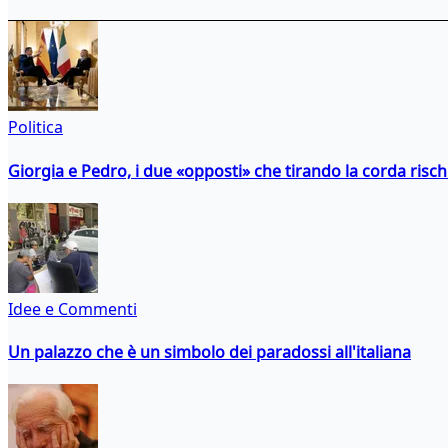
Politica
Giorgia e Pedro, i due «opposti» che tirando la corda risc
Idee e Commenti
Un palazzo che è un simbolo dei paradossi all'italiana