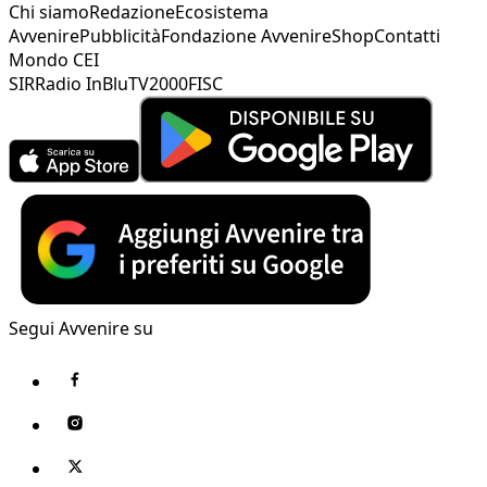
Chi siamo
Redazione
Ecosistema
Avvenire
Pubblicità
Fondazione Avvenire
Shop
Contatti
Mondo CEI
SIR
Radio InBlu
TV2000
FISC
Segui Avvenire su