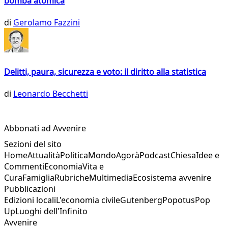
bomba atomica
di
Gerolamo Fazzini
Delitti, paura, sicurezza e voto: il diritto alla statistica
di
Leonardo Becchetti
Abbonati ad Avvenire
Sezioni del sito
Home
Attualità
Politica
Mondo
Agorà
Podcast
Chiesa
Idee e
Commenti
Economia
Vita e
Cura
Famiglia
Rubriche
Multimedia
Ecosistema avvenire
Pubblicazioni
Edizioni locali
L'economia civile
Gutenberg
Popotus
Pop
Up
Luoghi dell'Infinito
Avvenire