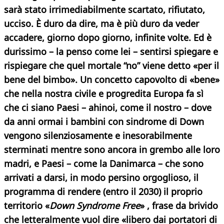
sarà stato irrimediabilmente scartato, rifiutato,
ucciso. È duro da dire, ma è più duro da veder
accadere, giorno dopo giorno, infinite volte. Ed è
durissimo – la penso come lei – sentirsi spiegare e
rispiegare che quel mortale “no” viene detto «per il
bene del bimbo». Un concetto capovolto di «bene»
che nella nostra civile e progredita Europa fa sì
che ci siano Paesi – ahinoi, come il nostro – dove
da anni ormai i bambini con sindrome di Down
vengono silenziosamente e inesorabilmente
sterminati mentre sono ancora in grembo alle loro
madri, e Paesi – come la Danimarca – che sono
arrivati a darsi, in modo persino orgoglioso, il
programma di rendere (entro il 2030) il proprio
territorio «
Down Syndrome Free
» , frase da brivido
che letteralmente vuol dire «libero dai portatori di