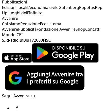
Pubblicazioni
Edizioni locali
L'economia civile
Gutenberg
Popotus
Pop
Up
Luoghi dell'Infinito
Avvenire
Chi siamo
Redazione
Ecosistema
Avvenire
Pubblicità
Fondazione Avvenire
Shop
Contatti
Mondo CEI
SIR
Radio InBlu
TV2000
FISC
Segui Avvenire su