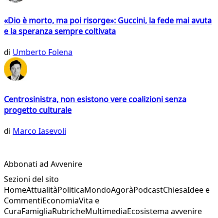
«Dio è morto, ma poi risorge»: Guccini, la fede mai avuta
e la speranza sempre coltivata
di
Umberto Folena
Centrosinistra, non esistono vere coalizioni senza
progetto culturale
di
Marco Iasevoli
Abbonati ad Avvenire
Sezioni del sito
Home
Attualità
Politica
Mondo
Agorà
Podcast
Chiesa
Idee e
Commenti
Economia
Vita e
Cura
Famiglia
Rubriche
Multimedia
Ecosistema avvenire