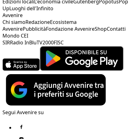
Edizioni locali
L'economia civile
Gutenberg
Popotus
Pop
Up
Luoghi dell'Infinito
Avvenire
Chi siamo
Redazione
Ecosistema
Avvenire
Pubblicità
Fondazione Avvenire
Shop
Contatti
Mondo CEI
SIR
Radio InBlu
TV2000
FISC
Segui Avvenire su