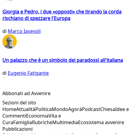
Giorgia e Pedro, i due «opposti» che tirando la corda
rischiano di spezzare l'Europa
di
Marco Iasevoli
Un palazzo che è un simbolo dei paradossi all'italiana
di
Eugenio Fatigante
Abbonati ad Avvenire
Sezioni del sito
Home
Attualità
Politica
Mondo
Agorà
Podcast
Chiesa
Idee e
Commenti
Economia
Vita e
Cura
Famiglia
Rubriche
Multimedia
Ecosistema avvenire
Pubblicazioni