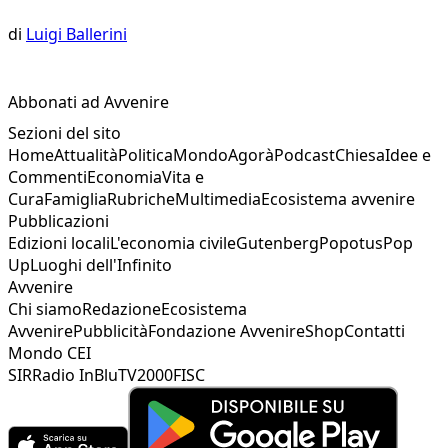
di
Luigi Ballerini
Abbonati ad Avvenire
Sezioni del sito
Home
Attualità
Politica
Mondo
Agorà
Podcast
Chiesa
Idee e
Commenti
Economia
Vita e
Cura
Famiglia
Rubriche
Multimedia
Ecosistema avvenire
Pubblicazioni
Edizioni locali
L'economia civile
Gutenberg
Popotus
Pop
Up
Luoghi dell'Infinito
Avvenire
Chi siamo
Redazione
Ecosistema
Avvenire
Pubblicità
Fondazione Avvenire
Shop
Contatti
Mondo CEI
SIR
Radio InBlu
TV2000
FISC