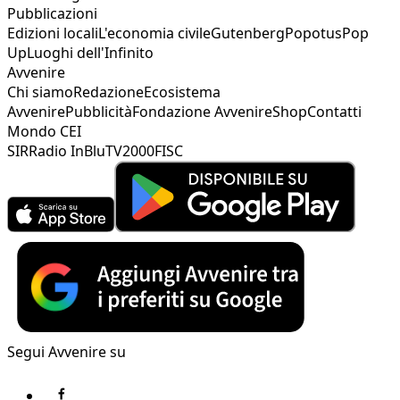
Pubblicazioni
Edizioni locali
L'economia civile
Gutenberg
Popotus
Pop
Up
Luoghi dell'Infinito
Avvenire
Chi siamo
Redazione
Ecosistema
Avvenire
Pubblicità
Fondazione Avvenire
Shop
Contatti
Mondo CEI
SIR
Radio InBlu
TV2000
FISC
Segui Avvenire su