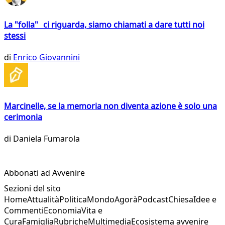
La "folla" ci riguarda, siamo chiamati a dare tutti noi
stessi
di
Enrico Giovannini
Marcinelle, se la memoria non diventa azione è solo una
cerimonia
di
Daniela Fumarola
Abbonati ad Avvenire
Sezioni del sito
Home
Attualità
Politica
Mondo
Agorà
Podcast
Chiesa
Idee e
Commenti
Economia
Vita e
Cura
Famiglia
Rubriche
Multimedia
Ecosistema avvenire