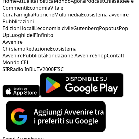
Home
Attualità
Politica
Mondo
Agorà
Podcast
Chiesa
Idee e
Commenti
Economia
Vita e
Cura
Famiglia
Rubriche
Multimedia
Ecosistema avvenire
Pubblicazioni
Edizioni locali
L'economia civile
Gutenberg
Popotus
Pop
Up
Luoghi dell'Infinito
Avvenire
Chi siamo
Redazione
Ecosistema
Avvenire
Pubblicità
Fondazione Avvenire
Shop
Contatti
Mondo CEI
SIR
Radio InBlu
TV2000
FISC
Segui Avvenire su