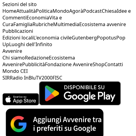
Sezioni del sito
Home
Attualità
Politica
Mondo
Agorà
Podcast
Chiesa
Idee e
Commenti
Economia
Vita e
Cura
Famiglia
Rubriche
Multimedia
Ecosistema avvenire
Pubblicazioni
Edizioni locali
L'economia civile
Gutenberg
Popotus
Pop
Up
Luoghi dell'Infinito
Avvenire
Chi siamo
Redazione
Ecosistema
Avvenire
Pubblicità
Fondazione Avvenire
Shop
Contatti
Mondo CEI
SIR
Radio InBlu
TV2000
FISC