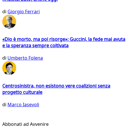
di
Giorgio Ferrari
«Dio è morto, ma poi risorge»: Guccini, la fede mai avuta
e la speranza sempre coltivata
di
Umberto Folena
Centrosinistra, non esistono vere coalizioni senza
progetto culturale
di
Marco Iasevoli
Abbonati ad Avvenire