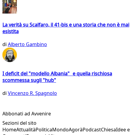
La verità su Scalfaro, il 41-bis e una storia che non è mai
esistita
di
Alberto Gambino
I deficit del "modello Albania" e quella rischiosa
scommessa sugli "hub"
di
Vincenzo R. Spagnolo
Abbonati ad Avvenire
Sezioni del sito
Home
Attualità
Politica
Mondo
Agorà
Podcast
Chiesa
Idee e