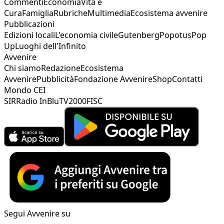
Commenti
Economia
Vita e
Cura
Famiglia
Rubriche
Multimedia
Ecosistema avvenire
Pubblicazioni
Edizioni locali
L'economia civile
Gutenberg
Popotus
Pop
Up
Luoghi dell'Infinito
Avvenire
Chi siamo
Redazione
Ecosistema
Avvenire
Pubblicità
Fondazione Avvenire
Shop
Contatti
Mondo CEI
SIR
Radio InBlu
TV2000
FISC
Segui Avvenire su