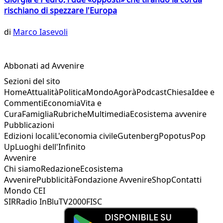
rischiano di spezzare l'Europa
di
Marco Iasevoli
Abbonati ad Avvenire
Sezioni del sito
Home
Attualità
Politica
Mondo
Agorà
Podcast
Chiesa
Idee e
Commenti
Economia
Vita e
Cura
Famiglia
Rubriche
Multimedia
Ecosistema avvenire
Pubblicazioni
Edizioni locali
L'economia civile
Gutenberg
Popotus
Pop
Up
Luoghi dell'Infinito
Avvenire
Chi siamo
Redazione
Ecosistema
Avvenire
Pubblicità
Fondazione Avvenire
Shop
Contatti
Mondo CEI
SIR
Radio InBlu
TV2000
FISC