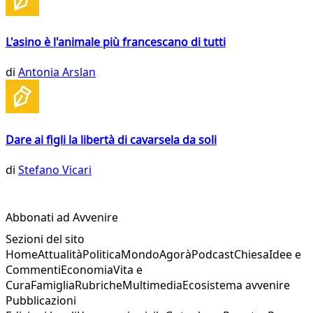
L'asino è l'animale più francescano di tutti
di
Antonia Arslan
Dare ai figli la libertà di cavarsela da soli
di
Stefano Vicari
Abbonati ad Avvenire
Sezioni del sito
Home
Attualità
Politica
Mondo
Agorà
Podcast
Chiesa
Idee e
Commenti
Economia
Vita e
Cura
Famiglia
Rubriche
Multimedia
Ecosistema avvenire
Pubblicazioni