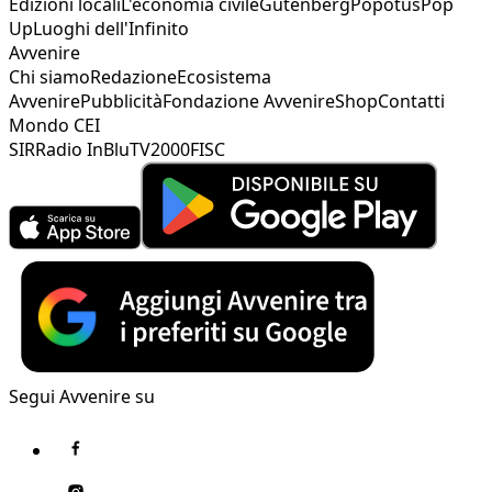
Edizioni locali
L'economia civile
Gutenberg
Popotus
Pop
Up
Luoghi dell'Infinito
Avvenire
Chi siamo
Redazione
Ecosistema
Avvenire
Pubblicità
Fondazione Avvenire
Shop
Contatti
Mondo CEI
SIR
Radio InBlu
TV2000
FISC
Segui Avvenire su