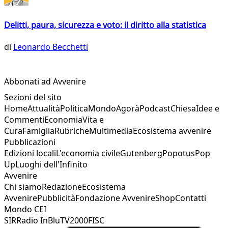
Delitti, paura, sicurezza e voto: il diritto alla statistica
di
Leonardo Becchetti
Abbonati ad Avvenire
Sezioni del sito
Home
Attualità
Politica
Mondo
Agorà
Podcast
Chiesa
Idee e
Commenti
Economia
Vita e
Cura
Famiglia
Rubriche
Multimedia
Ecosistema avvenire
Pubblicazioni
Edizioni locali
L'economia civile
Gutenberg
Popotus
Pop
Up
Luoghi dell'Infinito
Avvenire
Chi siamo
Redazione
Ecosistema
Avvenire
Pubblicità
Fondazione Avvenire
Shop
Contatti
Mondo CEI
SIR
Radio InBlu
TV2000
FISC