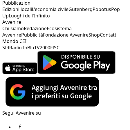
Pubblicazioni
Edizioni locali
L'economia civile
Gutenberg
Popotus
Pop
Up
Luoghi dell'Infinito
Avvenire
Chi siamo
Redazione
Ecosistema
Avvenire
Pubblicità
Fondazione Avvenire
Shop
Contatti
Mondo CEI
SIR
Radio InBlu
TV2000
FISC
Segui Avvenire su