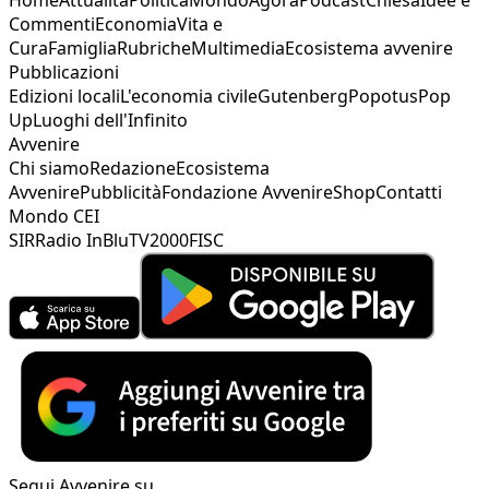
Commenti
Economia
Vita e
Cura
Famiglia
Rubriche
Multimedia
Ecosistema avvenire
Pubblicazioni
Edizioni locali
L'economia civile
Gutenberg
Popotus
Pop
Up
Luoghi dell'Infinito
Avvenire
Chi siamo
Redazione
Ecosistema
Avvenire
Pubblicità
Fondazione Avvenire
Shop
Contatti
Mondo CEI
SIR
Radio InBlu
TV2000
FISC
Segui Avvenire su