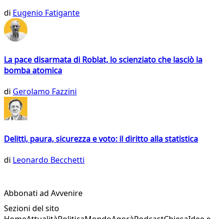
di
Eugenio Fatigante
La pace disarmata di Roblat, lo scienziato che lasciò la
bomba atomica
di
Gerolamo Fazzini
Delitti, paura, sicurezza e voto: il diritto alla statistica
di
Leonardo Becchetti
Abbonati ad Avvenire
Sezioni del sito
Home
Attualità
Politica
Mondo
Agorà
Podcast
Chiesa
Idee e