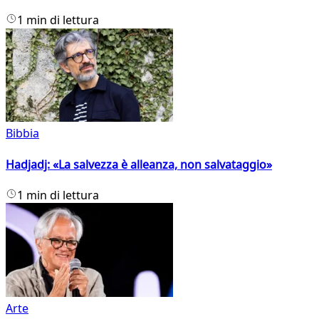
1 min di lettura
Bibbia
Hadjadj: «La salvezza è alleanza, non salvataggio»
1 min di lettura
Arte