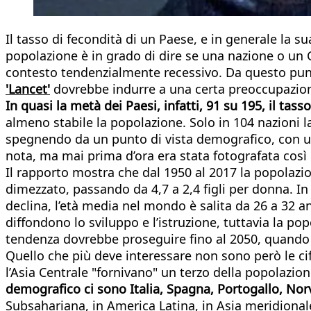
Il tasso di fecondità di un Paese, e in generale la 
popolazione è in grado di dire se una nazione o un
contesto tendenzialmente recessivo. Da questo pun
'Lancet'
dovrebbe indurre a una certa preoccupazione
In quasi la metà dei Paesi, infatti, 91 su 195, il tasso
almeno stabile la popolazione. Solo in 104 nazioni
spegnendo da un punto di vista demografico, con un 
nota, ma mai prima d’ora era stata fotografata così 
Il rapporto mostra che dal 1950 al 2017 la popolazion
dimezzato, passando da 4,7 a 2,4 figli per donna. In
declina, l’età media nel mondo è salita da 26 a 32 a
diffondono lo sviluppo e l’istruzione, tuttavia la p
tendenza dovrebbe proseguire fino al 2050, quando la
Quello che più deve interessare non sono però le ci
l’Asia Centrale "fornivano" un terzo della popolazio
demografico ci sono Italia, Spagna, Portogallo, Norv
Subsahariana, in America Latina, in Asia meridionale