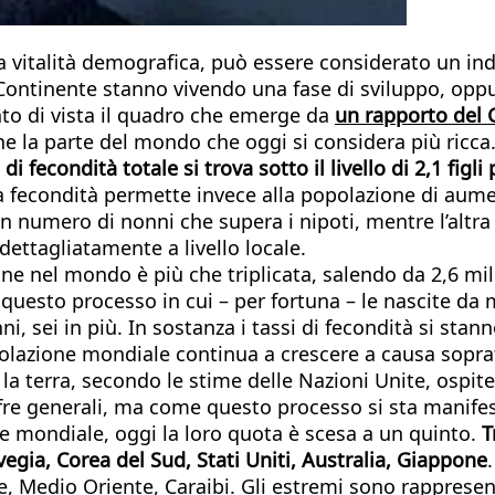
sua vitalità demografica, può essere considerato un i
 Continente stanno vivendo una fase di sviluppo, opp
to di vista il quadro che emerge da
un rapporto del G
 la parte del mondo che oggi si considera più ricca
 di fecondità totale si trova sotto il livello di 2,1 figl
 la fecondità permette invece alla popolazione di au
numero di nonni che supera i nipoti, mentre l’altra 
dettagliatamente a livello locale.
e nel mondo è più che triplicata, salendo da 2,6 miliar
 questo processo in cui – per fortuna – le nascite da
nni, sei in più. In sostanza i tassi di fecondità si 
opolazione mondiale continua a crescere a causa soprat
 terra, secondo le stime delle Nazioni Unite, ospiter
fre generali, ma come questo processo si sta manifest
ne mondiale, oggi la loro quota è scesa a un quinto.
T
egia, Corea del Sud, Stati Uniti, Australia, Giappone
, Medio Oriente, Caraibi. Gli estremi sono rappresenta