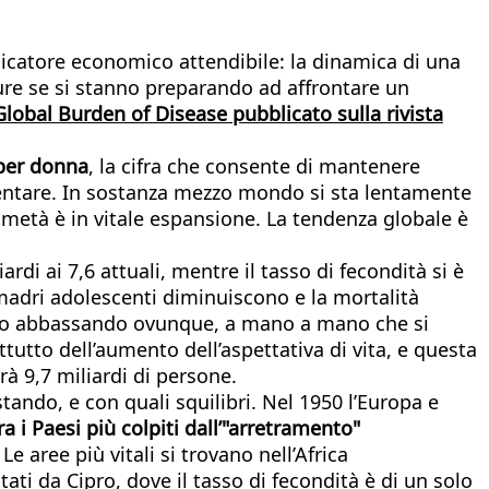
ndicatore economico attendibile: la dinamica di una
ure se si stanno preparando ad affrontare un
lobal Burden of Disease pubblicato sulla rivista
.
i per donna
, la cifra che consente di mantenere
mentare. In sostanza mezzo mondo si sta lentamente
metà è in vitale espansione. La tendenza globale è
di ai 7,6 attuali, mentre il tasso di fecondità si è
 madri adolescenti diminuiscono e la mortalità
stanno abbassando ovunque, a mano a mano che si
tutto dell’aumento dell’aspettativa di vita, e questa
à 9,7 miliardi di persone.
ando, e con quali squilibri. Nel 1950 l’Europa e
ra i Paesi più colpiti dall’"arretramento"
. Le aree più vitali si trovano nell’Africa
ti da Cipro, dove il tasso di fecondità è di un solo