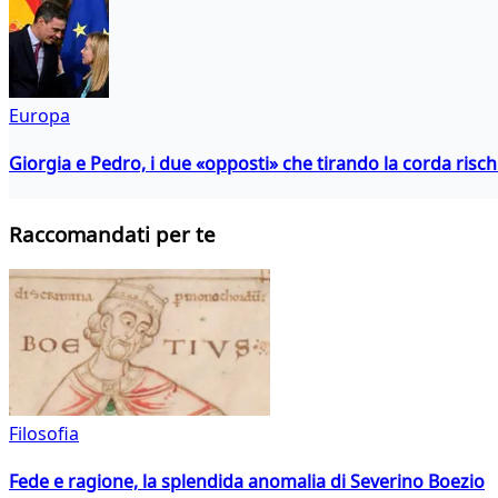
Europa
Giorgia e Pedro, i due «opposti» che tirando la corda risc
Raccomandati per te
Filosofia
Fede e ragione, la splendida anomalia di Severino Boezio