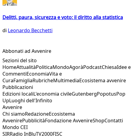
Delitti, paura, sicurezza e voto: il diritto alla statistica
di
Leonardo Becchetti
Abbonati ad Avvenire
Sezioni del sito
Home
Attualità
Politica
Mondo
Agorà
Podcast
Chiesa
Idee e
Commenti
Economia
Vita e
Cura
Famiglia
Rubriche
Multimedia
Ecosistema avvenire
Pubblicazioni
Edizioni locali
L'economia civile
Gutenberg
Popotus
Pop
Up
Luoghi dell'Infinito
Avvenire
Chi siamo
Redazione
Ecosistema
Avvenire
Pubblicità
Fondazione Avvenire
Shop
Contatti
Mondo CEI
SIR
Radio InBlu
TV2000
FISC