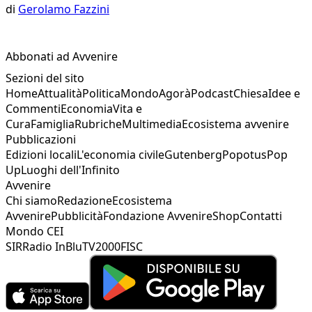
di
Gerolamo Fazzini
Abbonati ad Avvenire
Sezioni del sito
Home
Attualità
Politica
Mondo
Agorà
Podcast
Chiesa
Idee e
Commenti
Economia
Vita e
Cura
Famiglia
Rubriche
Multimedia
Ecosistema avvenire
Pubblicazioni
Edizioni locali
L'economia civile
Gutenberg
Popotus
Pop
Up
Luoghi dell'Infinito
Avvenire
Chi siamo
Redazione
Ecosistema
Avvenire
Pubblicità
Fondazione Avvenire
Shop
Contatti
Mondo CEI
SIR
Radio InBlu
TV2000
FISC