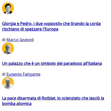
Giorgia e Pedro, i due «opposti» che tirando la corda
rischiano di spezzare l'Europa
di
Marco Iasevoli
Un palazzo che è un simbolo dei paradossi all'italiana
di
Eugenio Fatigante
La pace disarmata di Rotblat, lo scienziato che lasciò la
bomba atomica