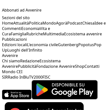
Abbonati ad Avvenire
Sezioni del sito
Home
Attualità
Politica
Mondo
Agorà
Podcast
Chiesa
Idee e
Commenti
Economia
Vita e
Cura
Famiglia
Rubriche
Multimedia
Ecosistema avvenire
Pubblicazioni
Edizioni locali
L'economia civile
Gutenberg
Popotus
Pop
Up
Luoghi dell'Infinito
Avvenire
Chi siamo
Redazione
Ecosistema
Avvenire
Pubblicità
Fondazione Avvenire
Shop
Contatti
Mondo CEI
SIR
Radio InBlu
TV2000
FISC