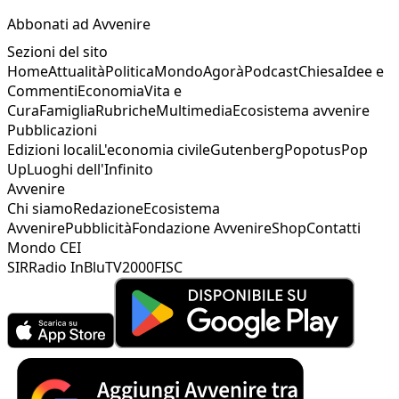
Abbonati ad Avvenire
Sezioni del sito
Home
Attualità
Politica
Mondo
Agorà
Podcast
Chiesa
Idee e
Commenti
Economia
Vita e
Cura
Famiglia
Rubriche
Multimedia
Ecosistema avvenire
Pubblicazioni
Edizioni locali
L'economia civile
Gutenberg
Popotus
Pop
Up
Luoghi dell'Infinito
Avvenire
Chi siamo
Redazione
Ecosistema
Avvenire
Pubblicità
Fondazione Avvenire
Shop
Contatti
Mondo CEI
SIR
Radio InBlu
TV2000
FISC