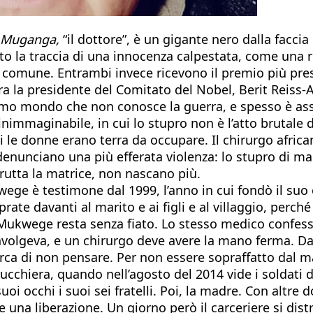
Muganga,
“il dottore”, è un gigante nero dalla facci
lto la traccia di una innocenza calpestata, come una 
 comune. Entrambi invece ricevono il premio più prest
ra la presidente del Comitato del Nobel, Berit Reiss-
Primo mondo che non conosce la guerra, e spesso è ass
inimmaginabile, in cui lo stupro non è l’atto brutale
chi le donne erano terra da occupare. Il chirurgo afric
, denunciano una più efferata violenza: lo stupro di
trutta la matrice, non nascano più.
ukwege è testimone dal 1999, l’anno in cui fondò il su
rate davanti al marito e ai figli e al villaggio, perch
di Mukwege resta senza fiato. Lo stesso medico confess
convolgeva, e un chirurgo deve avere la mano ferma. D
cerca di non pensare. Per non essere sopraffatto dal m
cchiera, quando nell’agosto del 2014 vide i soldati d
i occhi i suoi sei fratelli. Poi, la madre. Con altre d
una liberazione. Un giorno però il carceriere si distra