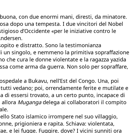
a buona, con due enormi mani, diresti, da minatore.
rosa dopo una tempesta. I due vincitori del Nobel
igioso d’Occidente «per le iniziative contro le
Andersen.
opito e distratto. Sono la testimonianza
 di un singolo, e nemmeno la primitiva sopraffazione
ano che cura le donne violentate e la ragazza yazida
 massa come arma da guerra. Non solo per sopraffare,
o ospedale a Bukavu, nell’Est del Congo. Una, poi
é tutti vedano; poi, orrendamente ferite e mutilate e
a di essersi trovato, a un certo punto, incapace di
a allora
Muganga
delega ai collaboratori il compito
ale.
ello Stato islamico irrompere nel suo villaggio,
onne, prigioniera e rapita. Schiava: violentata,
e, e lei fugge. Fuggire, dove? I vicini sunniti ora