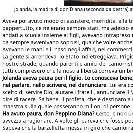
Jolanda, la madre di don Diana (seconda da destra) af
Aveva poi avuto modo di assistere, inorridita, alla
dappertutto, ce ne erano sempre stati, ma adesso era
andati a scuola insieme ai figli, avevano intrapres
da sempre avvenivano soprusi, qualche volte anche 
Avevano le mani e il naso negli affari, nei commerci,
La gente si arrendeva, lo Stato indietreggiava. Prigi
nostre strade; quando parenti e amici dei camorris
tutti compresero che la nostra libertà correva un br
Jolanda aveva paura per il figlio.
Lo conosceva bene, 
nel parlare, nello scrivere, nel denunciare
. Lui era c
scelto di servire Dio, aiutare i fratelli, annunciare
dire di tacere. Sa bene, il profeta, che è destinato a
maestra sulla quale passeranno milioni di persone.
Ha avuto paura, don Peppino Diana?
Certo, e non un
avvezza a ragionare. A volte gli pareva che fosse po
Sapeva che la barzelletta messa in giro che camorra