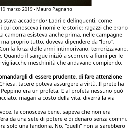
 il 19 marzo 2019 - Mauro Pagnano
sa stava accadendo? Ladri e delinquenti, come
i cui conosceva i nomi e le storie; ragazzi che erano
. La camorra esisteva anche prima, nelle campagne
ma proprio tutto, doveva dipendere da “loro”.
 Con la forza delle armi intimorivano, terrorizzavano.
e. Quando il sangue iniziò a scorrere a fiumi per le
lle vigliacche meschinità che andavano compiendo,
omandargli di essere prudente, di fare attenzione
 Chiesa, tacere poteva assurgere a virtù. Il prete ha
 Ma Peppino era un profeta. E al profeta nessuno può
cciato, magari a costo della vita, diverrà la via
a voce, la conosceva bene, sapeva che non era
era da una sete di potere e di denaro senza confini.
ra solo una fandonia. No, “quelli” non si sarebbero