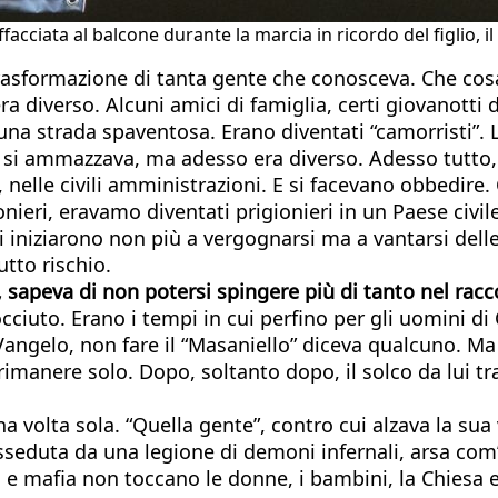
facciata al balcone durante la marcia in ricordo del figlio,
 trasformazione di tanta gente che conosceva. Che co
 diverso. Alcuni amici di famiglia, certi giovanotti d
o una strada spaventosa. Erano diventati “camorristi”
si ammazzava, ma adesso era diverso. Adesso tutto, 
 nelle civili amministrazioni. E si facevano obbedire.
onieri, eravamo diventati prigionieri in un Paese civil
ti iniziarono non più a vergognarsi ma a vantarsi de
utto rischio.
sapeva di non potersi spingere più di tanto nel racc
occiuto. Erano i tempi in cui perfino per gli uomini di
 il Vangelo, non fare il “Masaniello” diceva qualcuno.
 rimanere solo. Dopo, soltanto dopo, il solco da lui tra
a volta sola. “Quella gente”, contro cui alzava la su
sseduta da una legione di demoni infernali, arsa com’
 e mafia non toccano le donne, i bambini, la Chiesa e