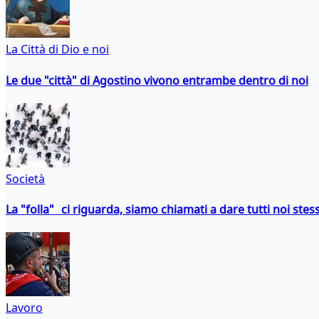
La Città di Dio e noi
Le due "città" di Agostino vivono entrambe dentro di noi
Società
La "folla" ci riguarda, siamo chiamati a dare tutti noi stess
Lavoro