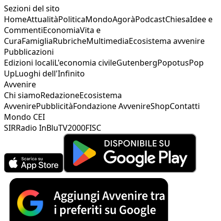
Sezioni del sito
Home
Attualità
Politica
Mondo
Agorà
Podcast
Chiesa
Idee e
Commenti
Economia
Vita e
Cura
Famiglia
Rubriche
Multimedia
Ecosistema avvenire
Pubblicazioni
Edizioni locali
L'economia civile
Gutenberg
Popotus
Pop
Up
Luoghi dell'Infinito
Avvenire
Chi siamo
Redazione
Ecosistema
Avvenire
Pubblicità
Fondazione Avvenire
Shop
Contatti
Mondo CEI
SIR
Radio InBlu
TV2000
FISC