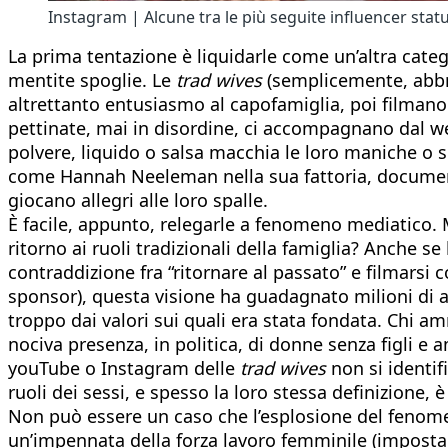
Instagram | Alcune tra le più seguite influencer statu
La prima tentazione è liquidarle come un’altra catego
mentite spoglie. Le
trad wives
(semplicemente, abbre
altrettanto entusiasmo al capofamiglia, poi filmano e
pettinate, mai in disordine, ci accompagnano dal we
polvere, liquido o salsa macchia le loro maniche o s
come Hannah Neeleman nella sua fattoria, documenta
giocano allegri alle loro spalle.
È facile, appunto, relegarle a fenomeno mediatico.
ritorno ai ruoli tradizionali della famiglia? Anche s
contraddizione fra “ritornare al passato” e filmarsi co
sponsor), questa visione ha guadagnato milioni di a
troppo dai valori sui quali era stata fondata. Chi a
nociva presenza, in politica, di donne senza figli e 
youTube o Instagram delle
trad wives
non si identif
ruoli dei sessi, e spesso la loro stessa definizione, è
Non può essere un caso che l’esplosione del fenom
un’impennata della forza lavoro femminile (imposta d