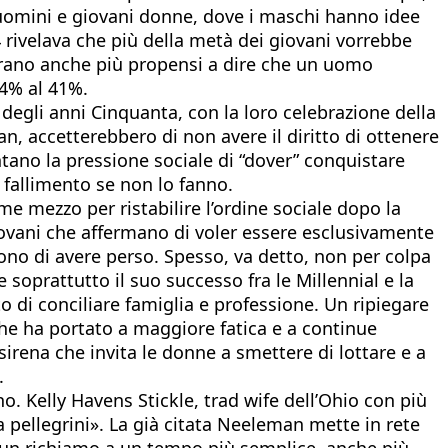
ani uomini e giovani donne, dove i maschi hanno idee
4 rivelava che più della metà dei giovani vorrebbe
 erano anche più propensi a dire che un uomo
34% al 41%.
degli anni Cinquanta, con la loro celebrazione della
an, accetterebbero di non avere il diritto di ottenere
tano la pressione sociale di “dover” conquistare
 fallimento se non lo fanno.
e mezzo per ristabilire l’ordine sociale dopo la
ovani che affermano di voler essere esclusivamente
ono di avere perso. Spesso, va detto, non per colpa
e soprattutto il suo successo fra le Millennial e la
o di conciliare famiglia e professione. Un ripiegare
he ha portato a maggiore fatica e a continue
sirena che invita le donne a smettere di lottare e a
.
no. Kelly Havens Stickle, trad wife dell’Ohio con più
a pellegrini». La già citata Neeleman mette in rete
 – un richiamo a un tempo più semplice, anche più