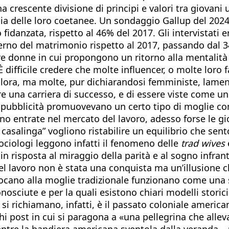
a una crescente divisione di principi e valori tra giov
ppia delle loro coetanee. Un sondaggio Gallup del 202
fidanzata, rispetto al 46% del 2017. Gli intervistati
nterno del matrimonio rispetto al 2017, passando dal 
re donne in cui propongono un ritorno alla mentalità 
 difficile credere che molte influencer, o molte loro f
llora, ma molte, pur dichiarandosi femministe, lamen
e una carriera di successo, e di essere viste come un
e pubblicità promuovevano un certo tipo di moglie com
 entrate nel mercato del lavoro, adesso forse le gi
asalinga” vogliono ristabilire un equilibrio che sent
ociologi leggono infatti il fenomeno delle
trad wives
 risposta al miraggio della parità e al sogno infrant
l lavoro non è stata una conquista ma un’illusione c
 giocano alla moglie tradizionale funzionano come una 
nosciute e per la quali esistono chiari modelli storici
 si richiamano, infatti, è il passato coloniale america
i post in cui si paragona a «una pellegrina che allev
ie mentre la bandiera americana sventola dalla veranda