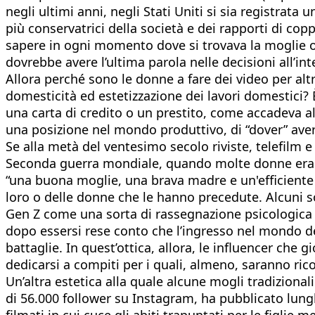
negli ultimi anni, negli Stati Uniti si sia registrat
più conservatrici della società e dei rapporti di co
sapere in ogni momento dove si trovava la moglie o 
dovrebbe avere l’ultima parola nelle decisioni all’i
Allora perché sono le donne a fare dei video per alt
domesticità ed estetizzazione dei lavori domestici? È
una carta di credito o un prestito, come accadeva a
una posizione nel mondo produttivo, di “dover” aver
Se alla metà del ventesimo secolo riviste, telefilm 
Seconda guerra mondiale, quando molte donne erano
“una buona moglie, una brava madre e un'efficiente c
loro o delle donne che le hanno precedute. Alcuni s
Gen Z come una sorta di rassegnazione psicologica in
dopo essersi rese conto che l’ingresso nel mondo de
battaglie. In quest’ottica, allora, le influencer che
dedicarsi a compiti per i quali, almeno, saranno rico
Un’altra estetica alla quale alcune mogli tradizionali
di 56.000 follower su Instagram, ha pubblicato lungh
filmati in cui cuce gli abiti trapuntati per le figl