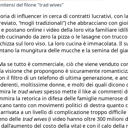
nitensi del filone "trad wives"
ria di influencer in cerca di contratti lucrativi, con
viato, “mogli tradizionali”) che abbracciano con gioi
 postano online i video della loro vita familiare idill
b cucinando da zero la pizza o le lasagne con trucco
chizza sul loro viso. La loro cucina è immacolata. Il 
no la mungitura delle mucche e la semina del giardi
 Ma se tutto è commerciale, ciò che viene venduto co
e la visione che propongono è sicuramente romanticizza
n il filtro di un telefono di ultima generazione, e anch
derenti, moltissime donne, e molti dei quali dicono d
mmira le
trad wives
spesso mette il like ai commenti de
ammira la retorica in difesa delle famiglie numerose d
icano tanto con movimenti politici di destra quanto c
 arrivata a un livello di complicazione troppo difficile
eno delle
trad wives
(i video hanno oltre 300 milioni d
all’aumento del costo della vita) e con il calo della 