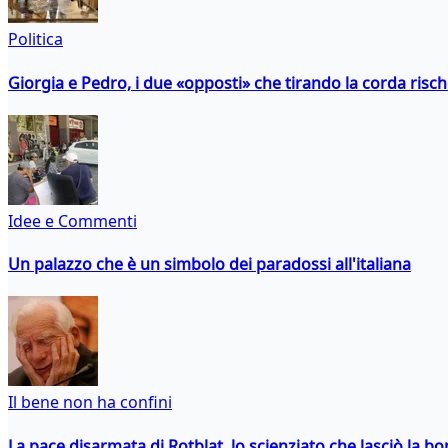
Politica
Giorgia e Pedro, i due «opposti» che tirando la corda risc
Idee e Commenti
Un palazzo che è un simbolo dei paradossi all'italiana
Il bene non ha confini
La pace disarmata di Rotblat, lo scienziato che lasciò la 