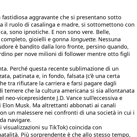
 la fastidiosa aggravante che si presentano sotto
a il ruolo di casalinga e madre, si sottomettono con
ica, sono ipnotiche. E non sono vere. Belle,
 completo, gioielli e gonna
longuette
. Nessuna
sudore è bandito dalla loro fronte, persino quando,
no per nove milioni di follower mentre otto figli
nta. Perché questa recente sublimazione di un
ta, patinata e, in fondo, falsata (c’è una certa
e tra rifiutare la carriera e farsi pagare dagli
i temere che la cultura americana si sia allontanata
l neo-vicepresidente J.D. Vance sull’eccessiva e
i Elon Musk. Ma altrettanti abbonati ai canali
on un malessere nei confronti di una società in cui i
 da navigare.
i visualizzazioni su TikTok) coincida con
natalità. Più sorprendente è che allo stesso tempo,