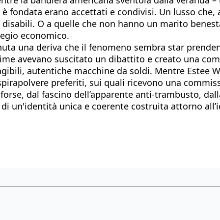
ica è fondata erano accettati e condivisi. Un lusso che,
disabili. O a quelle che non hanno un marito benestan
ilegio economico.
ntenuta una deriva che il fenomeno sembra star prende
 prime avevano suscitato un dibattito e creato una co
gibili, autentiche macchine da soldi. Mentre Estee Wi
aspirapolvere preferiti, sui quali ricevono una comm
orse, dal fascino dell’apparente anti-trambusto, dalla
di un'identità unica e coerente costruita attorno all