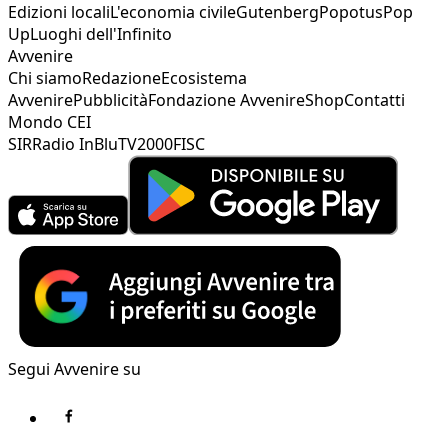
Edizioni locali
L'economia civile
Gutenberg
Popotus
Pop
Up
Luoghi dell'Infinito
Avvenire
Chi siamo
Redazione
Ecosistema
Avvenire
Pubblicità
Fondazione Avvenire
Shop
Contatti
Mondo CEI
SIR
Radio InBlu
TV2000
FISC
Segui Avvenire su