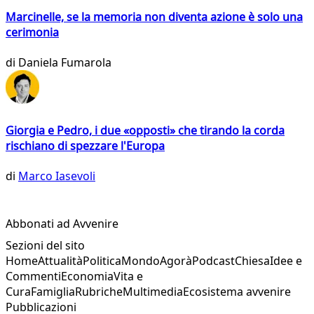
Marcinelle, se la memoria non diventa azione è solo una
cerimonia
di
Daniela Fumarola
Giorgia e Pedro, i due «opposti» che tirando la corda
rischiano di spezzare l'Europa
di
Marco Iasevoli
Abbonati ad Avvenire
Sezioni del sito
Home
Attualità
Politica
Mondo
Agorà
Podcast
Chiesa
Idee e
Commenti
Economia
Vita e
Cura
Famiglia
Rubriche
Multimedia
Ecosistema avvenire
Pubblicazioni