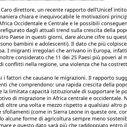
Caro direttore, un recente rapporto dell’Unicef intit
maniera chiara e inequivocabile le motivazioni principa
n Africa Occidentale e Centrale e le possibili consegu
figurato dagli attuali trend sulla crescita della pop
 nostro Paese in questi giorni, dare alcune cifre su qu
ono bambini e adolescenti). Il dato che più colpisce è
a. I migranti irregolari che arrivano in Europa, infatt
inoltre considerato che 11 dei 25 Paesi più poveri al 
ndi conflitti nella regione, una violenza che ha costre
ersi i fattori che causano le migrazioni. Il rapporto 
ti che comprendono: una rapida crescita della popo
e la limitata capacità istituzionale di supportare le p
vo di migrazione in Africa centrale e occidentale. N
i oltre una volta e mezzo rispetto a qualsiasi altro 
sfollamenti (come in Sierra Leone in queste ore, con c
o alcune forme di agricoltura sempre meno sostenibil
l mare e questo dato sarà più che raddoppiato entro i