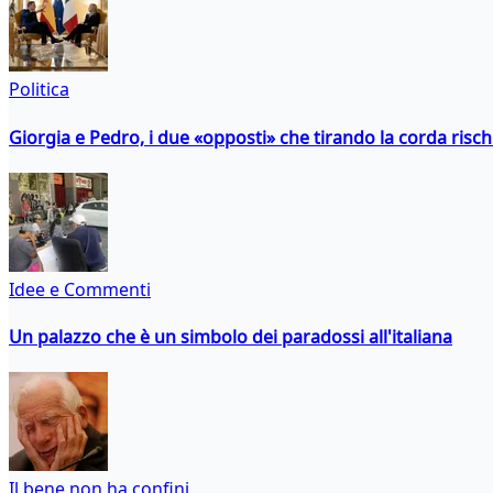
Politica
Giorgia e Pedro, i due «opposti» che tirando la corda risc
Idee e Commenti
Un palazzo che è un simbolo dei paradossi all'italiana
Il bene non ha confini