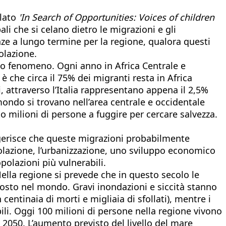
olato
'In Search of Opportunities: Voices of children
li che si celano dietro le migrazioni e gli
enze a lungo termine per la regione, qualora questi
olazione.
esto fenomeno. Ogni anno in Africa Centrale e
 che circa il 75% dei migranti resta in Africa
i, attraverso l’Italia rappresentano appena il 2,5%
mondo si trovano nell’area centrale e occidentale
tto milioni di persone a fuggire per cercare salvezza.
suggerisce che queste migrazioni probabilmente
lazione, l’urbanizzazione, uno sviluppo economico
opolazioni più vulnerabili.
ella regione si prevede che in questo secolo le
posto nel mondo. Gravi inondazioni e siccità stanno
entinaia di morti e migliaia di sfollati), mentre i
i. Oggi 100 milioni di persone nella regione vivono
l 2050. L’aumento previsto del livello del mare