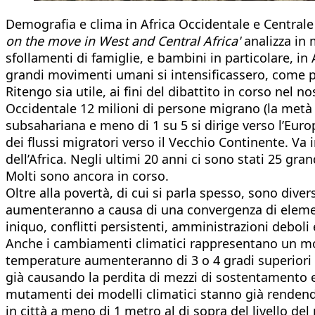
Demografia e clima in Africa Occidentale e Centrale 
on the move in West and Central Africa'
analizza in 
sfollamenti di famiglie, e bambini in particolare, i
grandi movimenti umani si intensificassero, come pre
Ritengo sia utile, ai fini del dibattito in corso nel
Occidentale 12 milioni di persone migrano (la metà s
subsahariana e meno di 1 su 5 si dirige verso l’Europ
dei flussi migratori verso il Vecchio Continente. Va 
dell’Africa. Negli ultimi 20 anni ci sono stati 25 gra
Molti sono ancora in corso.
Oltre alla povertà, di cui si parla spesso, sono div
aumenteranno a causa di una convergenza di elemen
iniquo, conflitti persistenti, amministrazioni deboli 
Anche i cambiamenti climatici rappresentano un moti
temperature aumenteranno di 3 o 4 gradi superiori d
già causando la perdita di mezzi di sostentamento e 
mutamenti dei modelli climatici stanno già rendend
in città a meno di 1 metro al di sopra del livello de