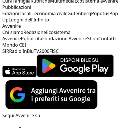
Cura
Famiglia
Rubriche
Multimedia
Ecosistema avvenire
Pubblicazioni
Edizioni locali
L'economia civile
Gutenberg
Popotus
Pop
Up
Luoghi dell'Infinito
Avvenire
Chi siamo
Redazione
Ecosistema
Avvenire
Pubblicità
Fondazione Avvenire
Shop
Contatti
Mondo CEI
SIR
Radio InBlu
TV2000
FISC
Segui Avvenire su