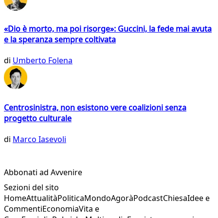
«Dio è morto, ma poi risorge»: Guccini, la fede mai avuta
e la speranza sempre coltivata
di
Umberto Folena
Centrosinistra, non esistono vere coalizioni senza
progetto culturale
di
Marco Iasevoli
Abbonati ad Avvenire
Sezioni del sito
Home
Attualità
Politica
Mondo
Agorà
Podcast
Chiesa
Idee e
Commenti
Economia
Vita e