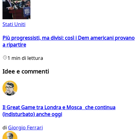
Stati Uniti
Più progressisti, ma divisi: così i Dem americani provano
a ripartire
1 min di lettura
Idee e commenti
Il Great Game tra Londra e Mosca che continua
(indisturbato) anche oggi
di
Giorgio Ferrari