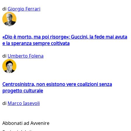
di
Giorgio Ferrari
«Dio è morto, ma poi risorge»: Guccini, la fede mai avuta
e la speranza sempre coltivata
di
Umberto Folena
Centrosinistra, non esistono vere coalizioni senza
progetto culturale
di
Marco Iasevoli
Abbonati ad Avvenire