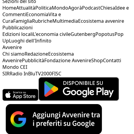
Sezioni del sito
Home
Attualità
Politica
Mondo
Agorà
Podcast
Chiesa
Idee e
Commenti
Economia
Vita e
Cura
Famiglia
Rubriche
Multimedia
Ecosistema avvenire
Pubblicazioni
Edizioni locali
L'economia civile
Gutenberg
Popotus
Pop
Up
Luoghi dell'Infinito
Avvenire
Chi siamo
Redazione
Ecosistema
Avvenire
Pubblicità
Fondazione Avvenire
Shop
Contatti
Mondo CEI
SIR
Radio InBlu
TV2000
FISC