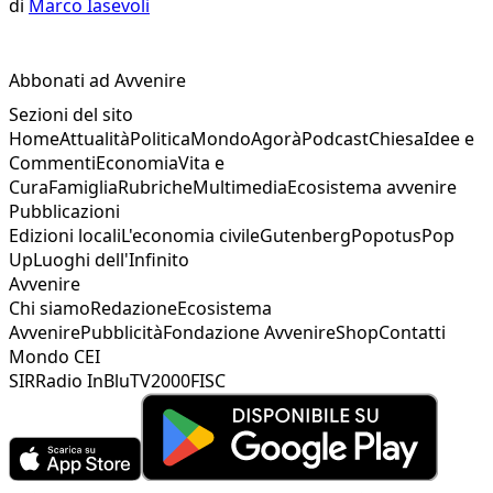
di
Marco Iasevoli
Abbonati ad Avvenire
Sezioni del sito
Home
Attualità
Politica
Mondo
Agorà
Podcast
Chiesa
Idee e
Commenti
Economia
Vita e
Cura
Famiglia
Rubriche
Multimedia
Ecosistema avvenire
Pubblicazioni
Edizioni locali
L'economia civile
Gutenberg
Popotus
Pop
Up
Luoghi dell'Infinito
Avvenire
Chi siamo
Redazione
Ecosistema
Avvenire
Pubblicità
Fondazione Avvenire
Shop
Contatti
Mondo CEI
SIR
Radio InBlu
TV2000
FISC