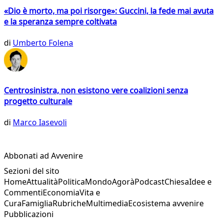
«Dio è morto, ma poi risorge»: Guccini, la fede mai avuta
e la speranza sempre coltivata
di
Umberto Folena
Centrosinistra, non esistono vere coalizioni senza
progetto culturale
di
Marco Iasevoli
Abbonati ad Avvenire
Sezioni del sito
Home
Attualità
Politica
Mondo
Agorà
Podcast
Chiesa
Idee e
Commenti
Economia
Vita e
Cura
Famiglia
Rubriche
Multimedia
Ecosistema avvenire
Pubblicazioni