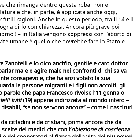
rave che rimanga dentro questa roba, non è
slatura e che, in parte, è applicata anche oggi,
utili ragioni. Anche in questo periodo, tra il 14 e il
ogna dirlo con chiarezza. Ancora più grave poi
orno ! – in Italia vengono soppressi con l’aborto di
 vite umane è quello che dovrebbe fare lo Stato e
Zanotelli e lo dico anch’io, gentile e caro dottor
arlar male e agire male nei confronti di chi salva
ente consapevole, che ha anzi votato la sua
arda le persone migranti e i figli non accolti, gli
uso parole che papa Francesco rivolse l’11 gennaio
telli tutti
(19) appena indirizzata al mondo intero –
disabili, “se non servono ancora” – come i nascituri
 da cittadini e da cristiani, prima ancora che da
 scelte dei medici che con l’
obiezione di coscienza
 e dei cooperatori al fianco della vita dei più poveri