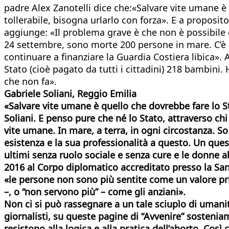
padre Alex Zanotelli dice che:«Salvare vite umane è
tollerabile, bisogna urlarlo con forza». E a proposito
aggiunge: «Il problema grave è che non è possibile co
24 settembre, sono morte 200 persone in mare. C’è 
continuare a finanziare la Guardia Costiera libica».
Stato (cioè pagato da tutti i cittadini) 218 bambini
che non fa».
Gabriele Soliani, Reggio Emilia
«Salvare vite umane è quello che dovrebbe fare lo St
Soliani. E penso pure che né lo Stato, attraverso ch
vite umane. In mare, a terra, in ogni circostanza. 
esistenza e la sua professionalità a questo. Un quest
ultimi senza ruolo sociale e senza cure e le donne ab
2016 al Corpo diplomatico accreditato presso la Sant
«le persone non sono più sentite come un valore prim
–, o “non servono più” – come gli anziani».
Non ci si può rassegnare a un tale sciupìo di umanità,
giornalisti, su queste pagine di “Avvenire” sosteniamo
resistono alla logica e alla pratica dell’aborto. Così