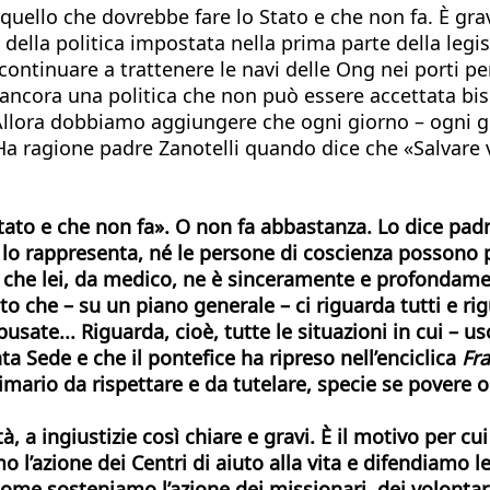
 quello che dovrebbe fare lo Stato e che non fa. È g
 della politica impostata nella prima parte della legi
ntinuare a trattenere le navi delle Ong nei porti per f
ancora una politica che non può essere accettata bis
 Allora dobbiamo aggiungere che ogni giorno – ogni gi
. Ha ragione padre Zanotelli quando dice che «Salvare
ato e che non fa». O non fa abbastanza. Lo dice padre 
i lo rappresenta, né le persone di coscienza possono p
So che lei, da medico, ne è sinceramente e profondam
o che – su un piano generale – ci riguarda tutti e rigu
usate... Riguarda, cioè, tutte le situazioni in cui – 
a Sede e che il pontefice ha ripreso nell’enciclica
Fra
ario da rispettare e da tutelare, specie se povere o 
 a ingiustizie così chiare e gravi. È il motivo per cui
 l’azione dei Centri di aiuto alla vita e difendiamo le
 come sosteniamo l’azione dei missionari, dei volontari