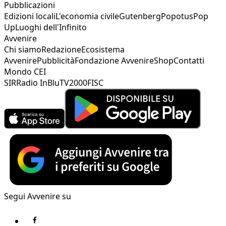
Pubblicazioni
Edizioni locali
L'economia civile
Gutenberg
Popotus
Pop
Up
Luoghi dell'Infinito
Avvenire
Chi siamo
Redazione
Ecosistema
Avvenire
Pubblicità
Fondazione Avvenire
Shop
Contatti
Mondo CEI
SIR
Radio InBlu
TV2000
FISC
Segui Avvenire su