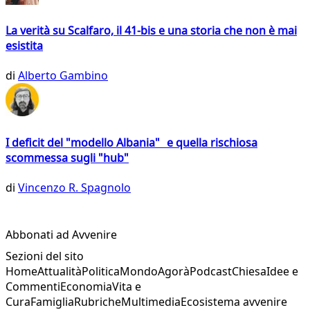
La verità su Scalfaro, il 41-bis e una storia che non è mai
esistita
di
Alberto Gambino
I deficit del "modello Albania" e quella rischiosa
scommessa sugli "hub"
di
Vincenzo R. Spagnolo
Abbonati ad Avvenire
Sezioni del sito
Home
Attualità
Politica
Mondo
Agorà
Podcast
Chiesa
Idee e
Commenti
Economia
Vita e
Cura
Famiglia
Rubriche
Multimedia
Ecosistema avvenire