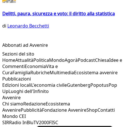
Delitti, paura, sicurezza e voto: il diritto alla statistica
di
Leonardo Becchetti
Abbonati ad Avvenire
Sezioni del sito
Home
Attualità
Politica
Mondo
Agorà
Podcast
Chiesa
Idee e
Commenti
Economia
Vita e
Cura
Famiglia
Rubriche
Multimedia
Ecosistema avvenire
Pubblicazioni
Edizioni locali
L'economia civile
Gutenberg
Popotus
Pop
Up
Luoghi dell'Infinito
Avvenire
Chi siamo
Redazione
Ecosistema
Avvenire
Pubblicità
Fondazione Avvenire
Shop
Contatti
Mondo CEI
SIR
Radio InBlu
TV2000
FISC