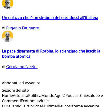
Un palazzo che è un simbolo dei paradossi all'italiana
di
Eugenio Fatigante
La pace disarmata di Rotblat, lo scienziato che lasciò la
bomba atomica
di
Gerolamo Fazzini
Abbonati ad Avvenire
Sezioni del sito
Home
Attualità
Politica
Mondo
Agorà
Podcast
Chiesa
Idee e
Commenti
Economia
Vita e
Cura
Famiglia
Rubriche
Multimedia
Ecosistema avvenire