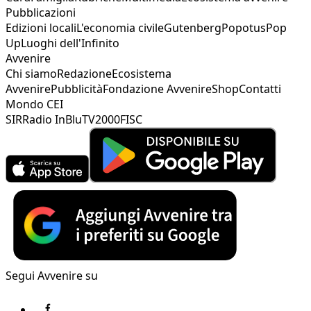
Pubblicazioni
Edizioni locali
L'economia civile
Gutenberg
Popotus
Pop
Up
Luoghi dell'Infinito
Avvenire
Chi siamo
Redazione
Ecosistema
Avvenire
Pubblicità
Fondazione Avvenire
Shop
Contatti
Mondo CEI
SIR
Radio InBlu
TV2000
FISC
Segui Avvenire su