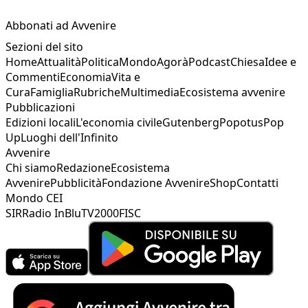
Abbonati ad Avvenire
Sezioni del sito
Home
Attualità
Politica
Mondo
Agorà
Podcast
Chiesa
Idee e
Commenti
Economia
Vita e
Cura
Famiglia
Rubriche
Multimedia
Ecosistema avvenire
Pubblicazioni
Edizioni locali
L'economia civile
Gutenberg
Popotus
Pop
Up
Luoghi dell'Infinito
Avvenire
Chi siamo
Redazione
Ecosistema
Avvenire
Pubblicità
Fondazione Avvenire
Shop
Contatti
Mondo CEI
SIR
Radio InBlu
TV2000
FISC