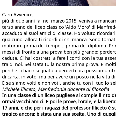
Caro Avvenire,
più di due anni fa, nel marzo 2015, veniva a mancare
terzo anno del liceo classico 'Aldo Moro' di Manfred
accaduto ai suoi amici di classe. Ho voluto ricorda
qualcuno, allora ti ricordi di chi manca. Sono torna
maturare prima del tempo... prima del diploma. Prima 
messi di fronte a una prova ben più grande: perderti. 
caduta. Ci hai costretti a fare i conti con la tua as
tra di noi. Sei stata tu la nostra prima prova. E mol
perché ci hai insegnato a perderti ora possiamo ritr
di carta, in voto, ma per avere un posto nella vita d
E se siamo volti e non voti, anche tu con il tuo lo s
Michele Illiceto, Manfredonia
docente di filosofia
In una classe di un liceo pugliese si compie il rito de
ormai vecchi amici. E poi le prove, l’orale, e la lib
17 anni, e che per i ragazzi del professor Illiceto 
tragico ancora: è stata una sua scelta. Uno di quegli 