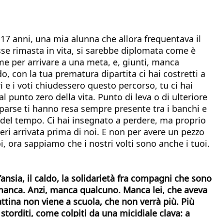
 17 anni, una mia alunna che allora frequentava il
osse rimasta in vita, si sarebbe diplomata come è
me per arrivare a una meta, e, giunti, manca
o, con la tua prematura dipartita ci hai costretti a
 e i voti chiudessero questo percorso, tu ci hai
al punto zero della vita. Punto di leva o di ulteriore
e sparse ti hanno resa sempre presente tra i banchi e
ma del tempo. Ci hai insegnato a perdere, ma proprio
eri arrivata prima di noi. E non per avere un pezzo
oi, ora sappiamo che i nostri volti sono anche i tuoi.
l’ansia, il caldo, la solidarietà fra compagni che sono
 manca.
Anzi, manca qualcuno. Manca lei, che aveva
attina non viene a scuola, che non verrà più.
Più
 storditi, come colpiti da una micidiale clava: a