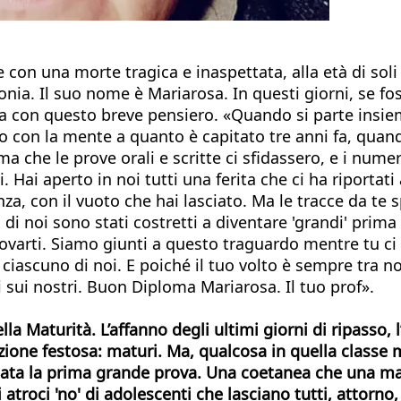
 con una morte tragica e inaspettata, alla età di soli
onia. Il suo nome è Mariarosa. In questi giorni, se f
rla con questo breve pensiero. «Quando si parte insie
to con la mente a quanto è capitato tre anni fa, quand
che le prove orali e scritte ci sfidassero, e i numeri
Hai aperto in noi tutti una ferita che ci ha riportati 
senza, con il vuoto che hai lasciato. Ma le tracce da t
ti di noi sono stati costretti a diventare 'grandi' pri
ovarti. Siamo giunti a questo traguardo mentre tu ci 
i ciascuno di noi. E poiché il tuo volto è sempre tra n
ei sui nostri. Buon Diploma Mariarosa. Il tuo prof».
lla Maturità. L’affanno degli ultimi giorni di ripasso, 
erazione festosa: maturi. Ma, qualcosa in quella classe
è stata la prima grande prova. Una coetanea che una m
atroci 'no' di adolescenti che lasciano tutti, attorno,