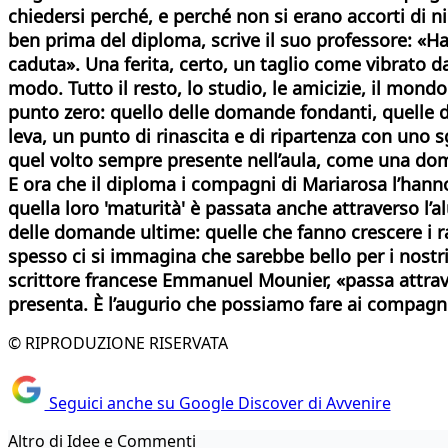
chiedersi perché, e perché non si erano accorti di n
ben prima del diploma, scrive il suo professore: «Hai 
caduta». Una ferita, certo, un taglio come vibrato da
modo.
Tutto il resto, lo studio, le amicizie, il mon
punto zero: quello delle domande fondanti, quelle de
leva, un punto di rinascita e di ripartenza con uno
quel volto sempre presente nell’aula, come una dom
E ora che il diploma i compagni di Mariarosa l’hanno
quella loro 'maturità' è passata anche attraverso l
delle domande ultime: quelle che fanno crescere i ra
spesso ci si immagina che sarebbe bello per i nostri 
scrittore francese Emmanuel Mounier, «passa attrave
presenta. È l’augurio che possiamo fare ai compagni 
© RIPRODUZIONE RISERVATA
Seguici anche su Google Discover di Avvenire
Altro di Idee e Commenti