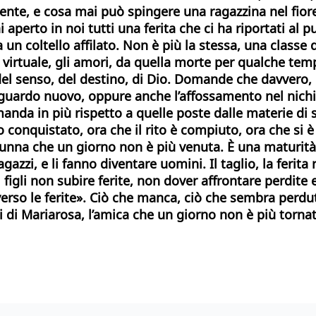
iente, e cosa mai può spingere una ragazzina nel fiore
aperto in noi tutti una ferita che ci ha riportati al pu
 un coltello affilato. Non è più la stessa, una classe 
do virtuale, gli amori, da quella morte per qualche tem
l senso, del destino, di Dio.
Domande che davvero, e
 sguardo nuovo, oppure anche l’affossamento nel nichi
anda in più rispetto a quelle poste dalle materie di
 conquistato, ora che il rito è compiuto, ora che si 
’alunna che un giorno non è più venuta. È una maturit
gazzi, e li fanno diventare uomini. Il taglio, la feri
figli non subire ferite, non dover affrontare perdite 
rso le ferite». Ciò che manca, ciò che sembra perduto
di Mariarosa, l’amica che un giorno non è più tornata 