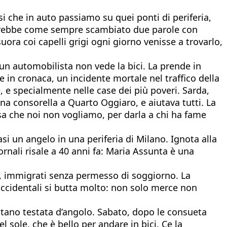
 che in auto passiamo su quei ponti di periferia,
 avrebbe come sempre scambiato due parole con
ora coi capelli grigi ogni giorno venisse a trovarlo,
 un automobilista non vede la bici. La prende in
e in cronaca, un incidente mortale nel traffico della
e specialmente nelle case dei più poveri. Sarda,
na consorella a Quarto Oggiaro, e aiutava tutti. La
assa che noi non vogliamo, per darla a chi ha fame
si un angelo in una periferia di Milano. Ignota alla
ornali risale a 40 anni fa: Maria Assunta è una
te, immigrati senza permesso di soggiorno. La
occidentali si butta molto: non solo merce non
ventano testata d’angolo. Sabato, dopo le consueta
 sole, che è bello per andare in bici. Ce la