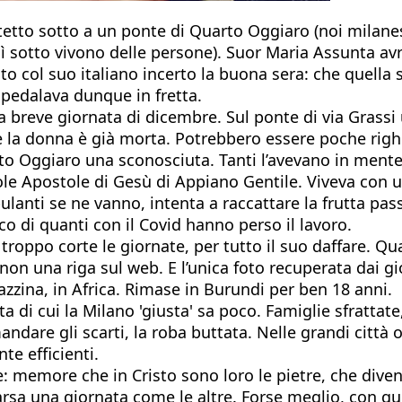
etto sotto a un ponte di Quarto Oggiaro (noi milanesi
 lì sotto vivono delle persone). Suor Maria Assunta
 col suo italiano incerto la buona sera: che quella su
 pedalava dunque in fretta.
la breve giornata di dicembre. Sul ponte di via Grassi
ale la donna è già morta. Potrebbero essere poche righ
 Oggiaro una sconosciuta. Tanti l’avevano in mente, 
ole Apostole di Gesù di Appiano Gentile. Viveva con u
mbulanti se ne vanno, intenta a raccattare la frutta p
co di quanti con il Covid hanno perso il lavoro.
roppo corte le giornate, per tutto il suo daffare. Qua
 non una riga sul web. E l’unica foto recuperata dai gi
gazzina, in Africa. Rimase in Burundi per ben 18 anni.
a di cui la Milano 'giusta' sa poco. Famiglie sfratta
dare gli scarti, la roba buttata. Nelle grandi città 
e efficienti.
uore: memore che in Cristo sono loro le pietre, che di
rsa una giornata come le altre. Forse meglio, con quel