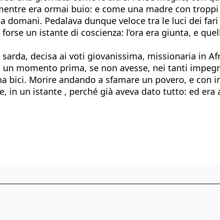
tre era ormai buio: e come una madre con troppi fi
 domani. Pedalava dunque veloce tra le luci dei fari d
rse un istante di coscienza: l’ora era giunta, e quella 
sarda, decisa ai voti giovanissima, missionaria in Af
 un momento prima, se non avesse, nei tanti impegni, 
 una bici. Morire andando a sfamare un povero, e con i
, in un istante , perché già aveva dato tutto: ed era 