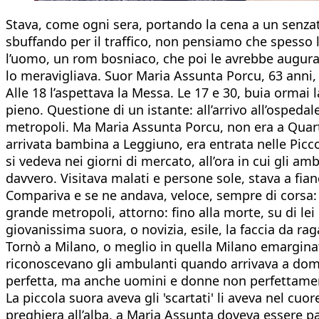
Stava, come ogni sera, portando la cena a un senzat
sbuffando per il traffico, non pensiamo che spesso
l’uomo, un rom bosniaco, che poi le avrebbe augurato
lo meravigliava. Suor Maria Assunta Porcu, 63 anni,
Alle 18 l’aspettava la Messa. Le 17 e 30, buia ormai 
pieno. Questione di un istante: all’arrivo all’osped
metropoli. Ma Maria Assunta Porcu, non era a Quarto
arrivata bambina a Leggiuno, era entrata nelle Picc
si vedeva nei giorni di mercato, all’ora in cui gli a
davvero. Visitava malati e persone sole, stava a fian
Compariva e se ne andava, veloce, sempre di corsa: t
grande metropoli, attorno: fino alla morte, su di lei
giovanissima suora, o novizia, esile, la faccia da ra
Tornò a Milano, o meglio in quella Milano emarginat
riconoscevano gli ambulanti quando arrivava a doman
perfetta, ma anche uomini e donne non perfettament
La piccola suora aveva gli 'scartati' li aveva nel c
preghiera all’alba, a Maria Assunta doveva essere pa