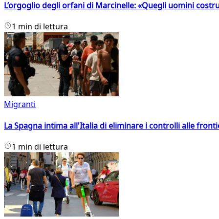
L’orgoglio degli orfani di Marcinelle: «Quegli uomini costr
1 min di lettura
Migranti
La Spagna intima all'Italia di eliminare i controlli alle fro
1 min di lettura