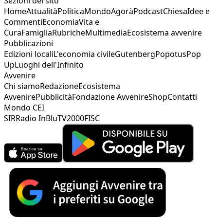
Sezioni del sito
Home
Attualità
Politica
Mondo
Agorà
Podcast
Chiesa
Idee e
Commenti
Economia
Vita e
Cura
Famiglia
Rubriche
Multimedia
Ecosistema avvenire
Pubblicazioni
Edizioni locali
L'economia civile
Gutenberg
Popotus
Pop
Up
Luoghi dell'Infinito
Avvenire
Chi siamo
Redazione
Ecosistema
Avvenire
Pubblicità
Fondazione Avvenire
Shop
Contatti
Mondo CEI
SIR
Radio InBlu
TV2000
FISC