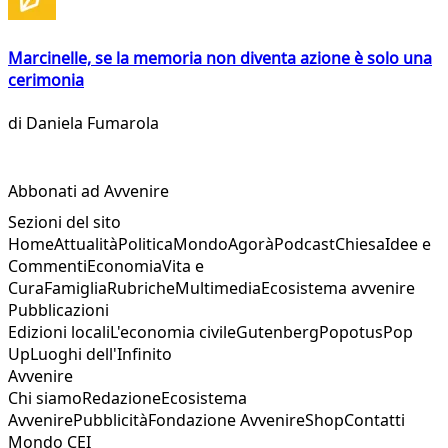
Marcinelle, se la memoria non diventa azione è solo una
cerimonia
di
Daniela Fumarola
Abbonati ad Avvenire
Sezioni del sito
Home
Attualità
Politica
Mondo
Agorà
Podcast
Chiesa
Idee e
Commenti
Economia
Vita e
Cura
Famiglia
Rubriche
Multimedia
Ecosistema avvenire
Pubblicazioni
Edizioni locali
L'economia civile
Gutenberg
Popotus
Pop
Up
Luoghi dell'Infinito
Avvenire
Chi siamo
Redazione
Ecosistema
Avvenire
Pubblicità
Fondazione Avvenire
Shop
Contatti
Mondo CEI