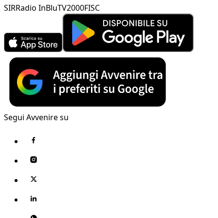
SIR
Radio InBlu
TV2000
FISC
Segui Avvenire su