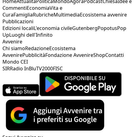
Home
Attualità
Politica
Mondo
Agorà
Podcast
Chiesa
Idee e
Commenti
Economia
Vita e
Cura
Famiglia
Rubriche
Multimedia
Ecosistema avvenire
Pubblicazioni
Edizioni locali
L'economia civile
Gutenberg
Popotus
Pop
Up
Luoghi dell'Infinito
Avvenire
Chi siamo
Redazione
Ecosistema
Avvenire
Pubblicità
Fondazione Avvenire
Shop
Contatti
Mondo CEI
SIR
Radio InBlu
TV2000
FISC