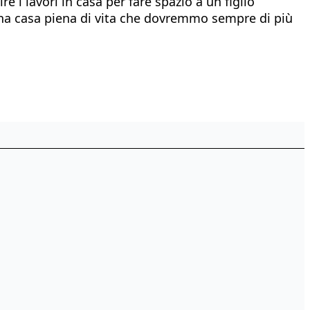
 i lavori in casa per fare spazio a un figlio
 Una casa piena di vita che dovremmo sempre di più