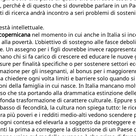
ità, perché è di questo che si dovrebbe parlare in un
uti di ricerca andrà incontro a seri problemi di sosten
stà intellettuale.
 copernicana
nel momento in cui anche in Italia si in
 alla povertà. L’obiettivo di sostegno alle fasce deb
ale. Un assegno per i figli dovrebbe invece rappresentar
o chi si fa carico di crescere ed educare le nuove g
sure per finalità specifiche o per sostenere settori 
azione per gli insegnanti, al bonus per i maggiorenni
 a chiedere ogni volta limiti e barriere solo quando si 
zioni della famiglia in cui nasce. In Italia mancano m
ocesso che sta portando alla drammatica estinzione del
fonda trasformazione di carattere culturale. Eppure se
basso di fecondità, la cultura non spiega tutto: le ric
a più poveri e i redditi medio-alti vedono scendere pi
a ogni contesa ed elevarla a soggetto da proteggere 
i la prima a correggere la distorsione di un Paese che 