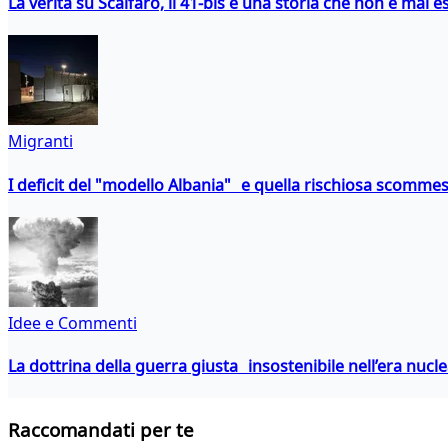
La verità su Scalfaro, il 41-bis e una storia che non è mai es
Migranti
I deficit del "modello Albania" e quella rischiosa scommes
Idee e Commenti
La dottrina della guerra giusta insostenibile nell’era nucl
Raccomandati per te