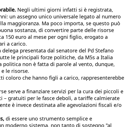
rabile.
Negli ultimi giorni infatti si è registrata,
anni: un assegno unico universale legato al numero
no della maggioranza. Ma poco importa, se questo può
 buona sostanza, di convertire parte delle risorse
rca 150 euro al mese per ogni figlio, erogato a
ri a carico.
na delega presentata dal senatore del Pd Stefano
te le principali forze politiche, da M5s a Italia
 politica non è fatta di parole al vento, dunque,
e le risorse.
ti coloro che hanno figli a carico, rappresenterebbe
se serve a finanziare servizi per la cura dei piccoli e
 – gratuiti per le fasce deboli, a tariffe calmierate
tente è invece destinata alle agevolazioni fiscali e/o
s,
di essere uno strumento semplice e
e un moderno sistema, non tanto di sostegno "al