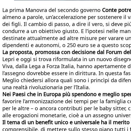
La prima Manovra del secondo governo
Conte potre
almeno a parole, un’accelerazione per sostenere il
dei figli. Il cambio di passo, a dire il vero, si de
condurre a un obiettivo giusto. E l’ipotesi nelle man
destinate attualmente ad altre misure per varare un
dipendenti e autonomi, o 250 euro se a questo scopo 
La proposta, promossa con decisione dal Forum del
Lepri e oggi si trova riformulata in un nuovo disegno
Viva, dalla Lega a Forza Italia, hanno apertamente di
l’assegno dovrebbe essere in dirittura. In questa fase 
Meglio chiedersi allora quali sono i princìpi da dif
una realtà rivoluzionaria per l’Italia.
Nei Paesi che in Europa più spendono e meglio spend
favorire l’armonizzazione dei tempi per la famiglia co
per le altre – o ancora contributi per le baby sitter,
alle erogazioni monetarie, cioè a un assegno univers
Il tema di un benefit unico e universale ha il merito
comprensibile, di mettere sullo stesso piano tutti i