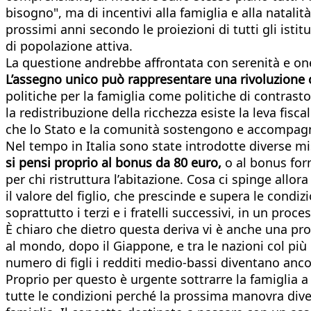
bisogno", ma di incentivi alla famiglia e alla natal
prossimi anni secondo le proiezioni di tutti gli istit
di popolazione attiva.
La questione andrebbe affrontata con serenità e one
L’assegno unico può rappresentare una rivoluzione
politiche per la famiglia come politiche di contrasto
la redistribuzione della ricchezza esiste la leva fisc
che lo Stato e la comunità sostengono e accompagnan
Nel tempo in Italia sono state introdotte diverse mi
si pensi proprio al bonus da 80 euro,
o al bonus form
per chi ristruttura l’abitazione. Cosa ci spinge allora
il valore del figlio, che prescinde e supera le condi
soprattutto i terzi e i fratelli successivi, in un pr
È chiaro che dietro questa deriva vi è anche una pro
al mondo, dopo il Giappone, e tra le nazioni col più 
numero di figli i redditi medio-bassi diventano ancor
Proprio per questo è urgente sottrarre la famiglia 
tutte le condizioni perché la prossima manovra divent