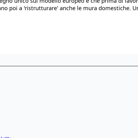
egno unico sul modello europeo è che prima di favorire
tano poi a 'ristrutturare' anche le mura domestiche.