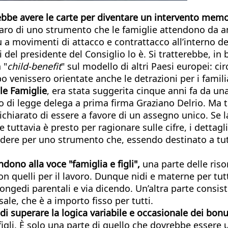
bbe avere le carte per diventare un intervento memo
 varo di uno strumento che le famiglie attendono da 
ve più a movimenti di attacco e contrattacco all’inter
i del presidente del Consiglio lo è. Si tratterebbe, in
 "
child-benefit
" sul modello di altri Paesi europei: ci
venissero orientate anche le detrazioni per i familia
le Famiglie
, era stata suggerita cinque anni fa da u
 di legge delega a prima firma Graziano Delrio. Ma tut
chiarato di essere a favore di un assegno unico. Se la
tuttavia è presto per ragionare sulle cifre, i dettagli 
endere per uno strumento che, essendo destinato a tut
ono alla voce "famiglia e figli",
una parte delle risor
n quelli per il lavoro. Dunque nidi e materne per tutti
 congedi parentali e via dicendo. Un’altra parte consis
ale, che è a importo fisso per tutti.
 di superare la logica variabile e occasionale dei bonu
 figli. È solo una parte di quello che dovrebbe esser