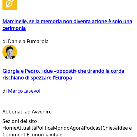
Marcinelle, se la memoria non diventa azione è solo una
cerimonia
di
Daniela Fumarola
Giorgia e Pedro, i due «opposti» che tirando la corda
rischiano di spezzare l'Europa
di
Marco Iasevoli
Abbonati ad Avvenire
Sezioni del sito
Home
Attualità
Politica
Mondo
Agorà
Podcast
Chiesa
Idee e
Commenti
Economia
Vita e