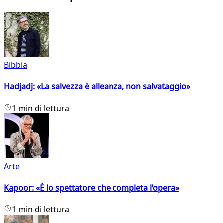
Bibbia
Hadjadj: «La salvezza è alleanza, non salvataggio»
1 min di lettura
Arte
Kapoor: «È lo spettatore che completa l’opera»
1 min di lettura