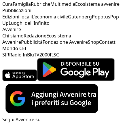
Cura
Famiglia
Rubriche
Multimedia
Ecosistema avvenire
Pubblicazioni
Edizioni locali
L'economia civile
Gutenberg
Popotus
Pop
Up
Luoghi dell'Infinito
Avvenire
Chi siamo
Redazione
Ecosistema
Avvenire
Pubblicità
Fondazione Avvenire
Shop
Contatti
Mondo CEI
SIR
Radio InBlu
TV2000
FISC
Segui Avvenire su