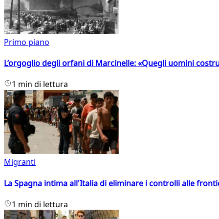
Primo piano
L’orgoglio degli orfani di Marcinelle: «Quegli uomini costr
1 min di lettura
Migranti
La Spagna intima all'Italia di eliminare i controlli alle fro
1 min di lettura