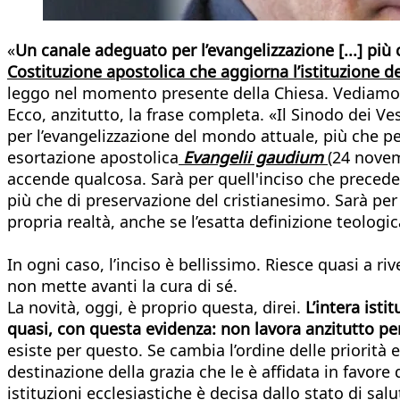
«
Un canale adeguato per l’evangelizzazione [...] più
Costituzione apostolica che aggiorna l’istituzione d
leggo nel momento presente della Chiesa. Vediamo
Ecco, anzitutto, la frase completa. «Il Sinodo dei V
per l’evangelizzazione del mondo attuale, più che per
esortazione apostolica
Evangelii gaudium
(24 novem
accende qualcosa. Sarà per quell'inciso che precede,
più che di preservazione del cristianesimo. Sarà per 
propria realtà, anche se l’esatta definizione teolog
In ogni caso, l’inciso è bellissimo. Riesce quasi a r
non mette avanti la cura di sé.
La novità, oggi, è proprio questa, direi.
L’intera isti
quasi, con questa evidenza: non lavora anzitutto per
esiste per questo. Se cambia l’ordine delle priorità
destinazione della grazia che le è affidata in favore
istituzioni ecclesiastiche è decisa dallo stato di sa