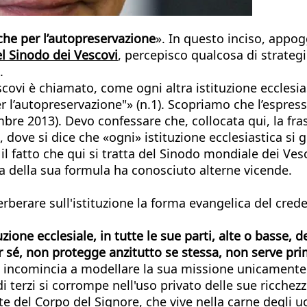
 che per l’autopreservazione
». In questo inciso, appog
el Sinodo dei Vescovi
, percepisco qualcosa di strateg
.
escovi è chiamato, come ogni altra istituzione eccles
 l’autopreservazione"» (n.1). Scopriamo che l’espressi
bre 2013). Devo confessare che, collocata qui, la f
 dove si dice che «ogni» istituzione ecclesiastica si 
il fatto che qui si tratta del Sinodo mondiale dei Ves
ica della sua formula ha conosciuto alterne vicende.
iverberare sull'istituzione la forma evangelica del cre
tuzione ecclesiale, in tutte le sue parti, alte o basse
 sé, non protegge anzitutto se stessa, non serve prim
 e incomincia a modellare la sua missione unicamente 
 di terzi si corrompe nell'uso privato delle sue ricche
lute del Corpo del Signore, che vive nella carne degli