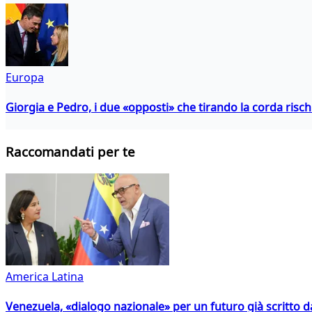
Europa
Giorgia e Pedro, i due «opposti» che tirando la corda risc
Raccomandati per te
America Latina
Venezuela, «dialogo nazionale» per un futuro già scritto d