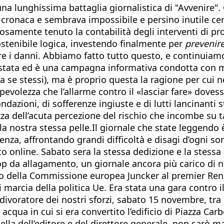
una lunghissima battaglia giornalistica di "Avvenire".
cronaca e sembrava impossibile e persino inutile cer
osamente tenuto la contabilità degli interventi di pro
ostenibile logica, investendo finalmente per
prevenir
re i danni. Abbiamo fatto tutto questo, e continuiamo 
. È stata ed è una campagna informativa condotta con
fini a se stessi), ma è proprio questa la ragione per c
evolezza che l’allarme contro il «lasciar fare» dovess
ondazioni, di sofferenze ingiuste e di lutti lancinant
za dell’acuta percezione del rischio che incombe su ta
la nostra stessa pelle.Il giornale che state leggendo è 
genza, affrontando grandi difficoltà e disagi d’ogni s
sito online. Sabato sera la stessa dedizione e la ste
op da allagamento, un giornale ancora più carico di not
o della Commissione europea Juncker al premier Renzi
marcia della politica Ue. Era stata una gara contro i
divoratore dei nostri sforzi, sabato 15 novembre, tra 
acqua in cui si era convertito l’edificio di Piazza Car
ella dell’editore e del direttore generale, non sarò mai