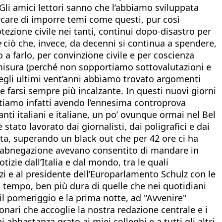
 Gli amici lettori sanno che l’abbiamo sviluppata
care di imporre temi come questi, pur così
tezione civile nei tanti, continui dopo-disastro per
e
ciò che, invece, da decenni si continua a spendere,
a farlo, per convinzione civile e per coscienza
 misura (perché non sopportiamo sottovalutazioni e
ui negli ultimi vent’anni abbiamo trovato argomenti
e farsi sempre più incalzante. In questi nuovi giorni
i stiamo infatti avendo l’ennesima controprova
nti italiani e italiane, un po’ ovunque ormai nel Bel
stato lavorato dai giornalisti, dai poligrafici e dai
orta, superando un black out che per 42 ore ci ha
ssa abnegazione avevano consentito di mandare in
izie dall’Italia e dal mondo, tra le quali
 e al presidente dell’Europarlamento Schulz con le
l tempo, ben più dura di quelle che nei quotidiani
il pomeriggio e la prima notte, ad "Avvenire"
bonari che accoglie la nostra redazione centrale e i
 abbastanza grato ai miei colleghi e a tutti gli altri