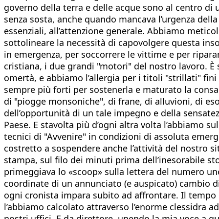
governo della terra e delle acque sono al centro di 
senza sosta, anche quando mancava l’urgenza della 
essenziali, all’attenzione generale. Abbiamo meticol
sottolineare la necessità di capovolgere questa ins
in emergenza, per soccorrere le vittime e per ripara
cristiana, i due grandi "motori" del nostro lavoro
omertà, e abbiamo l’allergia per i titoli "strillati" 
sempre più forti per sostenerla e maturato la consap
di "piogge monsoniche", di frane, di alluvioni, di es
dell’opportunità di un tale impegno e della sensatez
Paese. E stavolta più d’ogni altra volta l’abbiamo sul
tecnici di "Avvenire" in condizioni di assoluta emer
costretto a sospendere anche l’attività del nostro 
stampa, sul filo dei minuti prima dell’inesorabile st
primeggiava lo «scoop» sulla lettera del numero un
coordinate di un annunciato (e auspicato) cambio di 
ogni cronista impara subito ad affrontare. Il tempo 
l’abbiamo calcolato attraverso l’enorme clessidra ad 
nostri uffici. E da direttore, unendo la mia voce a qu