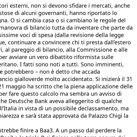
tori esterni, non si devono sfidare i mercati, anche
stose di alcuni governanti, hanno riportato lo
agna. O si cambia casa o si cambiano le regole del
manovra di bilancio tutta da inventare che parte da
issime voci di spesa (dalla revisione della legge
ue, continuare a convincere chi ti presta dall’estero
i, al pareggio di bilancio, alla Commissione e alle
per avviare un vero dibattito riformista sulle
ritano. I fatti sono noti a tutti. Sono imminenti,
he potrebbero – non è detto che accada
cio gialloverde molto accidentato. Si inizierà il 31
 21 maggio ha scritto che la piena applicazione delle
h per fare questo calcolo ma sembra un avviso di
anche Deutsche Bank aveva alleggerito di qualche
l’Italia in vista di un possibile declassamento, ma
hiarezza e sarà stata approvata da Palazzo Chigi la
otrebbe finire a Baa3. A un passo dal perdere la