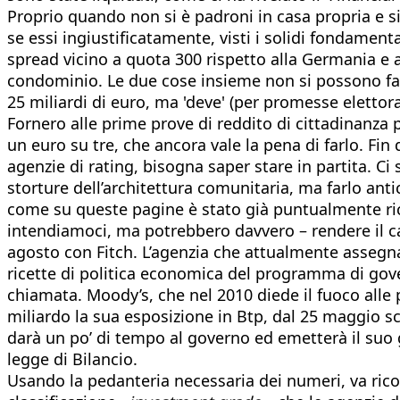
Proprio quando non si è padroni in casa propria e si
se essi ingiustificatamente, visti i solidi fondamen
spread vicino a quota 300 rispetto alla Germania e a
condominio. Le due cose insieme non si possono fare
25 miliardi di euro, ma 'deve' (per promesse elettora
Fornero alle prime prove di reddito di cittadinanza p
un euro su tre, che ancora vale la pena di farlo. Fin
agenzie di rating, bisogna saper stare in partita. Ci
storture dell’architettura comunitaria, ma farlo antic
come su queste pagine è stato già puntualmente rico
intendiamoci, ma potrebbero davvero – rendere il ca
agosto con Fitch. L’agenzia che attualmente assegna 
ricette di politica economica del programma di govern
chiamata. Moody’s, che nel 2010 diede il fuoco alle
miliardo la sua esposizione in Btp, dal 25 maggio sc
darà un po’ di tempo al governo ed emetterà il suo g
legge di Bilancio.
Usando la pedanteria necessaria dei numeri, va ricor