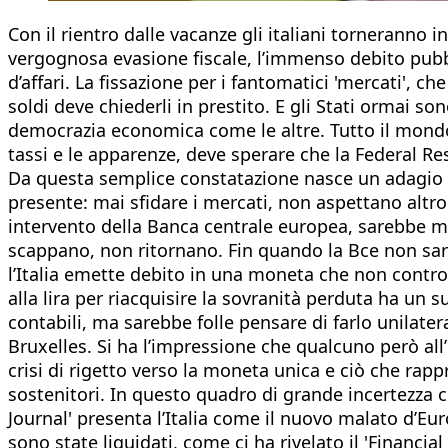
Con il rientro dalle vacanze gli italiani torneranno i
vergognosa evasione fiscale, l’immenso debito pub
d’affari. La fissazione per i fantomatici 'mercati', c
soldi deve chiederli in prestito. E gli Stati ormai so
democrazia economica come le altre. Tutto il mondo 
tassi e le apparenze, deve sperare che la Federal Re
Da questa semplice constatazione nasce un adagio c
presente: mai sfidare i mercati, non aspettano altr
intervento della Banca centrale europea, sarebbe m
scappano, non ritornano. Fin quando la Bce non sarà
l’Italia emette debito in una moneta che non contr
alla lira per riacquisire la sovranità perduta ha un 
contabili, ma sarebbe folle pensare di farlo unilate
Bruxelles. Si ha l’impressione che qualcuno però al
crisi di rigetto verso la moneta unica e ciò che rap
sostenitori. In questo quadro di grande incertezza c
Journal' presenta l’Italia come il nuovo malato d’Eu
sono state liquidati, come ci ha rivelato il 'Financial