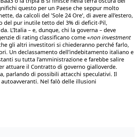
Baa3 o la tripla B si finisce nella terra oscura dei
 significhi questo per un Paese che seppur molto
tte, da calcoli del 'Sole 24 Ore', di avere all’estero,
el pur inutile tetto del 3% di deficit-Pil,
a. L’Italia – e, dunque, chi la governa – deve
genzie di rating classificano come «
non investment
he gli altri investitori si chiederanno perché farlo,
tori. Un declassamento dell’indebitamento italiano e
stanti su tutta l’amministrazione e farebbe salire
per attuare il Contratto di governo gialloverde.
, parlando di possibili attacchi speculativi. Il
utoavveranti. Nel falò delle illusioni