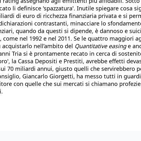
i rating assegnano agli emittenti più affidabili. Sotto 
rcato li definisce 'spazzatura'. Inutile spiegare cosa
ardi di euro di ricchezza finanziaria privata e si perme
dichiarazioni contrastanti, minacciare lo sfondamento d
ziari, quando da questi si dipende, è dannoso e suicid
lo, come nel 1992 e nel 2011. Se le quattro maggiori a
ù acquistarlo nell’ambito del
Quantitative easing
e anc
anni Tria si è prontamente recato in cerca di sosteni
ro', la Cassa Depositi e Prestiti, avrebbe effetti deva
sui 70 miliardi annui, giusto quelli che servirebbero 
siglio, Giancarlo Giorgetti, ha messo tutti in guardia
tore con quelle che sui mercati si chiamano profezie a
i.