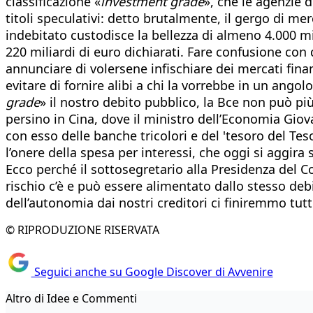
classificazione «
investment grade
», che le agenzie d
titoli speculativi: detto brutalmente, il gergo di me
indebitato custodisce la bellezza di almeno 4.000 mili
220 miliardi di euro dichiarati. Fare confusione con 
annunciare di volersene infischiare dei mercati finan
evitare di fornire alibi a chi la vorrebbe in un ango
grade
» il nostro debito pubblico, la Bce non può pi
persino in Cina, dove il ministro dell’Economia Giov
con esso delle banche tricolori e del 'tesoro del Teso
l’onere della spesa per interessi, che oggi si aggira 
Ecco perché il sottosegretario alla Presidenza del Con
rischio c’è e può essere alimentato dallo stesso debi
dell’autonomia dai nostri creditori ci finiremmo tutt
© RIPRODUZIONE RISERVATA
Seguici anche su Google Discover di Avvenire
Altro di Idee e Commenti