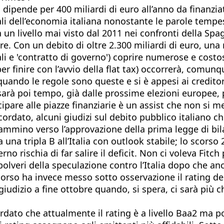
 dipende per 400 miliardi di euro all’anno da finanzia
tali dell’economia italiana nonostante le parole tempe
 un livello mai visto dal 2011 nei confronti della Sp
. Con un debito di oltre 2.300 miliardi di euro, una 
li e 'contratto di governo') coprire numerose e costos
er finire con l’avvio della flat tax) occorrerà, comunq
 quando le regole sono queste e si è appesi ai creditor
 sarà poi tempo, già dalle prossime elezioni europee, 
ipare alle piazze finanziarie è un assist che non si me
rdato, alcuni giudizi sul debito pubblico italiano c
mmino verso l’approvazione della prima legge di bilan
una tripla B all’Italia con outlook stabile; lo scorso
o rischia di far salire il deficit. Non ci voleva Fitc
 polveri della speculazione contro l’Italia dopo che 
orso ha invece messo sotto osservazione il rating del
iudizio a fine ottobre quando, si spera, ci sarà più c
dato che attualmente il rating è a livello Baa2 ma p