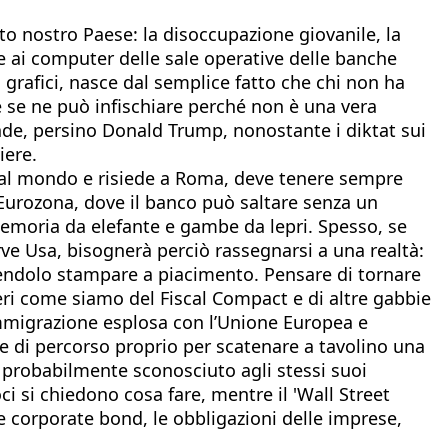
esto nostro Paese: la disoccupazione giovanile, la
 ai computer delle sale operative delle banche
ai grafici, nasce dal semplice fatto che chi non ha
che se ne può infischiare perché non è una vera
ende, persino Donald Trump, nonostante i diktat sui
iere.
o al mondo e risiede a Roma, deve tenere sempre
’Eurozona, dove il banco può saltare senza un
emoria da elefante e gambe da lepri. Spesso, se
ve Usa, bisognerà perciò rassegnarsi a una realtà:
tendolo stampare a piacimento. Pensare di tornare
nieri come siamo del Fiscal Compact e di altre gabbie
’immigrazione esplosa con l’Unione Europea e
te di percorso proprio per scatenare a tavolino una
, probabilmente sconosciuto agli stessi suoi
i si chiedono cosa fare, mentre il 'Wall Street
e corporate bond, le obbligazioni delle imprese,