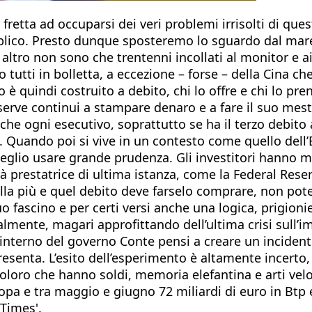
n fretta ad occuparsi dei veri problemi irrisolti di qu
blico. Presto dunque sposteremo lo sguardo dal mare
he altro non sono che trentenni incollati al monitor e 
no tutti in bolletta, a eccezione – forse – della Cina 
è quindi costruito a debito, chi lo offre e chi lo pr
serve continui a stampare denaro e a fare il suo mest
he ogni esecutivo, soprattutto se ha il terzo debit
o. Quando poi si vive in un contesto come quello dell
eglio usare grande prudenza. Gli investitori hanno m
 prestatrice di ultima istanza, come la Federal Reser
olla più e quel debito deve farselo comprare, non po
suo fascino e per certi versi anche una logica, prigio
ralmente, magari approfittando dell’ultima crisi sull
l’interno del governo Conte pensi a creare un inciden
presenta. L’esito dell’esperimento è altamente incerto
oloro che hanno soldi, memoria elefantina e arti veloc
ropa e tra maggio e giugno 72 miliardi di euro in Btp 
 Times'.