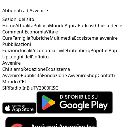
Abbonati ad Avvenire
Sezioni del sito
Home
Attualità
Politica
Mondo
Agorà
Podcast
Chiesa
Idee e
Commenti
Economia
Vita e
Cura
Famiglia
Rubriche
Multimedia
Ecosistema avvenire
Pubblicazioni
Edizioni locali
L'economia civile
Gutenberg
Popotus
Pop
Up
Luoghi dell'Infinito
Avvenire
Chi siamo
Redazione
Ecosistema
Avvenire
Pubblicità
Fondazione Avvenire
Shop
Contatti
Mondo CEI
SIR
Radio InBlu
TV2000
FISC