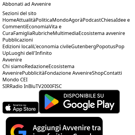
Abbonati ad Avvenire
Sezioni del sito
Home
Attualità
Politica
Mondo
Agorà
Podcast
Chiesa
Idee e
Commenti
Economia
Vita e
Cura
Famiglia
Rubriche
Multimedia
Ecosistema avvenire
Pubblicazioni
Edizioni locali
L'economia civile
Gutenberg
Popotus
Pop
Up
Luoghi dell'Infinito
Avvenire
Chi siamo
Redazione
Ecosistema
Avvenire
Pubblicità
Fondazione Avvenire
Shop
Contatti
Mondo CEI
SIR
Radio InBlu
TV2000
FISC