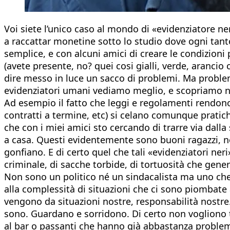
Voi siete l’unico caso al mondo di «evidenziatore ner
a raccattar monetine sotto lo studio dove ogni tanto 
semplice, e con alcuni amici di creare le condizioni
(avete presente, no? quei cosi gialli, verde, arancio
dire messo in luce un sacco di problemi. Ma problem
evidenziatori umani vediamo meglio, e scopriamo ne
Ad esempio il fatto che leggi e regolamenti rendono d
contratti a termine, etc) si celano comunque pratich
che con i miei amici sto cercando di trarre via dalla
a casa. Questi evidentemente sono buoni ragazzi, no
gonfiano. E di certo quel che tali «evidenziatori n
criminale, di sacche torbide, di tortuosità che gene
Non sono un politico né un sindacalista ma uno ch
alla complessità di situazioni che ci sono piombate a
vengono da situazioni nostre, responsabilità nostre
sono. Guardano e sorridono. Di certo non vogliono to
al bar o passanti che hanno già abbastanza problem