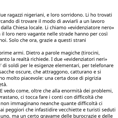
e ragazzi nigeriani, e loro sorridono. Li ho trovati
cando di trovare il modo di avviarli a un lavoro
 dalla Chiesa locale. Li chiamo «evidenziatore nero»
n il loro nero vagante nelle strade hanno per così
. Solo che ora, grazie a questi strani
prime armi. Dietro a parole magiche (tirocini,
to la realtà richiede. I due «evidenziatori neri»
 di soldi per le esigenze elementari, per telefonare
 sacche oscure, che attraggono, catturano e si
no molto piacevole: una certa dose di pigrizia
età.
 vedo come, oltre che alla enormità dei problemi,
stano, ci tocca fare i conti con difficoltà che
te non immaginano neanche quante difficoltà ci
 peggiori che infastidire vecchiette e turisti seduti
suno, ma un certo gravame delle burocrazie e delle