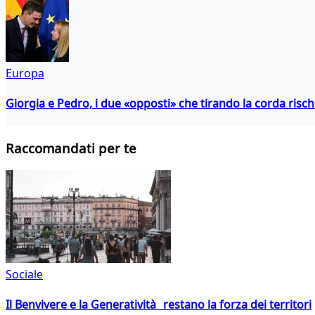
Europa
Giorgia e Pedro, i due «opposti» che tirando la corda risc
Raccomandati per te
Sociale
Il Benvivere e la Generatività restano la forza dei territori