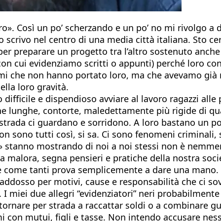
o». Così un po’ scherzando e un po’ no mi rivolgo a du
scrivo nel centro di una media città italiana. Sto cer
 per preparare un progetto tra l’altro sostenuto anche
 con cui evidenziamo scritti o appunti) perché loro co
i che non hanno portato loro, ma che avevamo già noi
lla loro gravità.
ifficile e dispendioso avviare al lavoro ragazzi alle 
e lunghe, contorte, maledettamente più rigide di quan
 strada ci guardano e sorridono. A loro bastano un po’
n sono tutti così, si sa. Ci sono fenomeni criminali,
eri» stanno mostrando di noi a noi stessi non è nemme
ra malora, segna pensieri e pratiche della nostra soci
e come tanti prova semplicemente a dare una mano. E
ddosso per motivi, cause e responsabilità che ci sovra
. I miei due allegri “evidenziatori” neri probabilmen
rnare per strada a raccattar soldi o a combinare guai
i con mutui, figli e tasse. Non intendo accusare nes